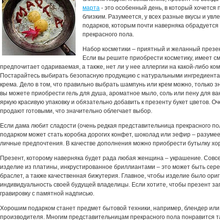
марта
- это особенный день, в который хочется
близким. Разумеется, у всех разные вкусы и увл
подарков, которым почти наверняка обрадуетс
прекрасного пола.
Набор косметики – приятный и желанный презен
Если вы решите приобрести косметику, имеет с
предпочитает одариваемая, а также, нет ли у нее аллергии на какой-либо ко
Постарайтесь выбирать безопасную продукцию с натуральными ингредиентам
крема. Дело в том, что правильно выбрать шампунь или крем можно, только зн
вы можете приобрести гель для душа, ароматное мыло, соль или пену для ва
яркую красивую упаковку и обязательно добавить к презенту букет цветов. 
продают готовыми, что значительно облегчает выбор.
Если дама любит сладости (очень редкая представительница прекрасного по
подарком может стать коробка дорогих конфет, шоколад или зефир – разуме
личные предпочтения. В качестве дополнения можно приобрести бутылку хо
Презент, которому наверняка будет рада любая женщина – украшение. Совс
изделие из платины, инкрустированное бриллиантами – это может быть сере
браслет, а также качественная бижутерия. Главное, чтобы изделие было ор
индивидуальность своей будущей владелицы. Если хотите, чтобы презент за
гравировку с памятной надписью.
Хорошим подарком станет предмет бытовой техники, например, блендер или 
производителя. Многим представительницам прекрасного пола понравится та