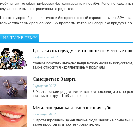
мобильный телефон, цифровой фотоаппарат или ноутбук. Конечно, сделать т
случае, если вы не ограничены в средствах.
Не столь дорогой, но практически беспроигрышный вариант – визит SPA – са
количество самых разнообразных программ, которые наверняка придутся по 
НА ТУ ЖЕ ТЕМУ
Где заказать одежду в интернете совместные по
22 февраля 2012
Умение покупать выгодно вещи можно назвать искусством,
также относится к коллективным покупкам,
Самоцветы к 8 марта
2 февраля 2012
8 Марта совсем рядом. Уже и теплом повеяло, и разноцве
стал мир вокруг. Чтобы ещё ярче
Металлокерамика и имплантация зубов
27 января 2012
О протезировании зубов многие люди знают не понаслышке
такое простой вид протезирования, как