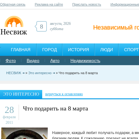
Обратная связь
Реклама на сайте
Прислать новость
Информационные
августа, 2026
8
Независимый г
суббота
ГЛАВНАЯ
ГОРОД
ИСТОРИЯ
ЛЮДИ
СПОРТ
Фото
Видео
Авто
Недвижимость
НЕСВИЖ
»
Это интересно
» Что подарить на 8 марта
ЭТО ИНТЕРЕСНО
вернуться к оглавлению
28
Что подарить на 8 марта
февраля
2011
Наверное, каждый любит получать подарки, а м
близким людям. К сожалению, презент не всегда