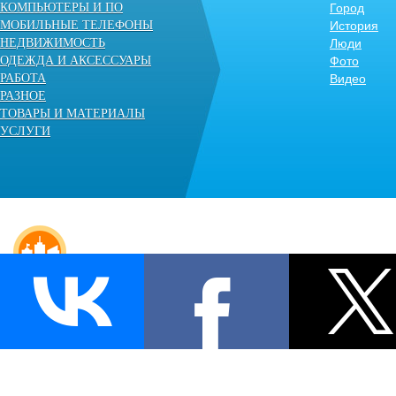
КОМПЬЮТЕРЫ И ПО
Город
МОБИЛЬНЫЕ ТЕЛЕФОНЫ
История
НЕДВИЖИМОСТЬ
Люди
ОДЕЖДА И АКСЕССУАРЫ
Фото
РАБОТА
Видео
РАЗНОЕ
ТОВАРЫ И МАТЕРИАЛЫ
УСЛУГИ
© «Несвиж» - независимый городской портал. 2009-2014.
Все права защищены.