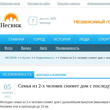
Обратная связь
Реклама на сайте
Прислать новость
Информационные
августа, 2026
7
Независимый г
пятница
ГЛАВНАЯ
ГОРОД
ИСТОРИЯ
ЛЮДИ
СПОРТ
Фото
Видео
Авто
Недвижимость
НЕСВИЖ
»
Куплю
»
Недвижимость
» Семья из 2-х человек снимет дом с п
НЕДВИЖИМОСТЬ
вернуться к оглавлению
05
Семья из 2-х человек снимет дом с посл
сентября
2013
Молодая семья из 2-х человек снимет дом с дальнейшим выкупом (максимум ч
Несвиже или в пригороде до 10 км.