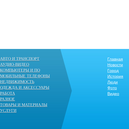
АВТО И ТРАНСПОРТ
Главная
АУДИО-ВИДЕО
Новости
КОМПЬЮТЕРЫ И ПО
Город
МОБИЛЬНЫЕ ТЕЛЕФОНЫ
История
НЕДВИЖИМОСТЬ
Люди
ОДЕЖДА И АКСЕССУАРЫ
Фото
РАБОТА
Видео
РАЗНОЕ
ТОВАРЫ И МАТЕРИАЛЫ
УСЛУГИ