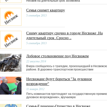
Несвиж на длительный срок. Возможна
Семья снимет квартиру
5 сентября 2013
Сниму квартиру срочно в городе Несвиже .На
длительный срок .Сросно ..
5 сентября 2013
Лобовое столкновение под Несвижем
22 августа 2014
Вчера сообщалось о трагедии, произошедшей в Несвижск
районе. В дорожно-транспортном происшествии
Несвижане будут бороться "За духовное
возрождение"
11 января 2012
Пять номинантов претендуют на государственную премию
духовное возрождение», вручаемую
Семья-Единение-Отечество в Несвиже