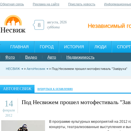
Обратная связь
Реклама на сайте
Прислать новость
Информационные
августа, 2026
8
Независимый г
суббота
ГЛАВНАЯ
ГОРОД
ИСТОРИЯ
ЛЮДИ
СПОРТ
Фото
Видео
Авто
Недвижимость
НЕСВИЖ
»
АвтоНесвиж
» Под Несвижем прошел мотофестиваль "Завіруха"
АВТОНЕСВИЖ
вернуться к оглавлению
14
Под Несвижем прошел мотофестиваль "Зав
февраля
2012
В программе культурных мероприятий на 2012 го
концерты, театрализованные выступления и вы