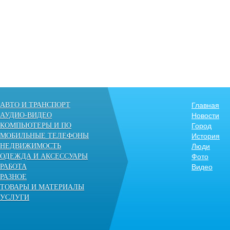
АВТО И ТРАНСПОРТ
Главная
АУДИО-ВИДЕО
Новости
КОМПЬЮТЕРЫ И ПО
Город
МОБИЛЬНЫЕ ТЕЛЕФОНЫ
История
НЕДВИЖИМОСТЬ
Люди
ОДЕЖДА И АКСЕССУАРЫ
Фото
РАБОТА
Видео
РАЗНОЕ
ТОВАРЫ И МАТЕРИАЛЫ
УСЛУГИ