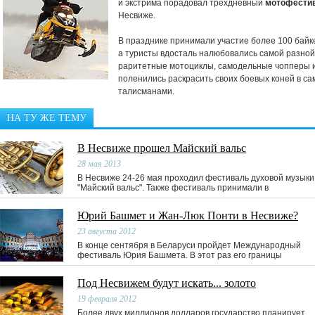
и экстрима порадовал трехдневный
мотофестив
Несвиже.
В празднике принимали участие более 100 байке
а туристы вдосталь налюбовались самой разной
раритетные мотоциклы, самодельные чопперы и
поленились раскрасить своих боевых коней в са
талисманами.
НА ТУ ЖЕ ТЕМУ
В Несвиже прошел Майский вальс
28 мая 2013
В Несвиже 24-26 мая проходил фестиваль духовой музыки
"Майский вальс". Также фестиваль принимали в
Юрий Башмет и Жан-Люк Понти в Несвиже?
23 августа 2012
В конце сентября в Беларуси пройдет Международный
фестиваль Юрия Башмета. В этот раз его границы
Под Несвижем будут искать... золото
19 февраля 2012
Более двух миллионов долларов государство планирует