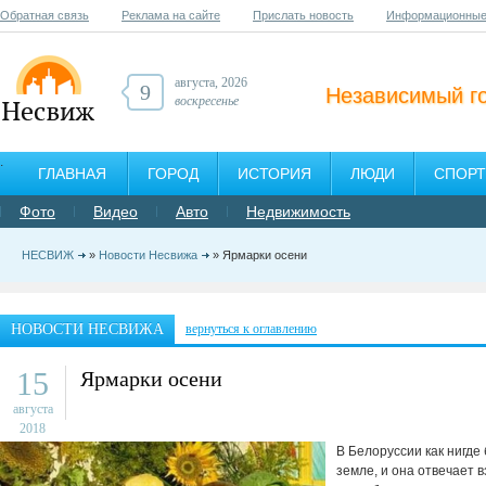
Обратная связь
Реклама на сайте
Прислать новость
Информационные
августа, 2026
9
Независимый г
воскресенье
ГЛАВНАЯ
ГОРОД
ИСТОРИЯ
ЛЮДИ
СПОРТ
Фото
Видео
Авто
Недвижимость
НЕСВИЖ
»
Новости Несвижа
» Ярмарки осени
НОВОСТИ НЕСВИЖА
вернуться к оглавлению
15
Ярмарки осени
августа
2018
В Белоруссии как нигд
земле, и она отвечает 