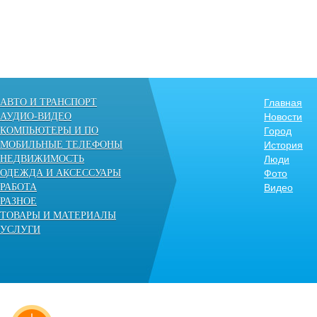
АВТО И ТРАНСПОРТ
Главная
АУДИО-ВИДЕО
Новости
КОМПЬЮТЕРЫ И ПО
Город
МОБИЛЬНЫЕ ТЕЛЕФОНЫ
История
НЕДВИЖИМОСТЬ
Люди
ОДЕЖДА И АКСЕССУАРЫ
Фото
РАБОТА
Видео
РАЗНОЕ
ТОВАРЫ И МАТЕРИАЛЫ
УСЛУГИ