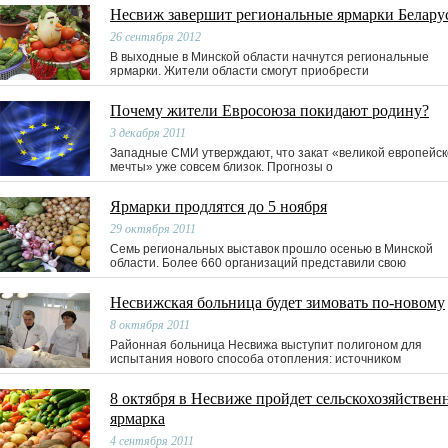
Несвиж завершит региональные ярмарки Белару
26 сентября 2012
В выходные в Минской области начнутся региональные
ярмарки. Жители области смогут приобрести
Почему жители Евросоюза покидают родину?
3 декабря 2011
Западные СМИ утверждают, что закат «великой европейс
мечты» уже совсем близок. Прогнозы о
Ярмарки продлятся до 5 ноября
29 октября 2011
Семь региональных выставок прошло осенью в Минской
области. Более 660 организаций представили свою
Несвижская больница будет зимовать по-новому
8 октября 2011
Районная больница Несвижа выступит полигоном для
испытания нового способа отопления: источником
8 октября в Несвиже пройдет сельскохозяйствен
ярмарка
4 сентября 2011