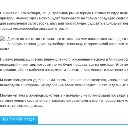
Начиная с 10-го октября, на центральном рынке города Несвижа каждую нед
ярмарки. Именно здесь можно будет приобрести не только продукцию сельско
для выполнения заготовок на зиму или просто будет радовать в холодный пе
товары мясоперерабатывающей отрасли.
Далеко не все готовы отказаться от мяса, на чем настаивают сыроеды и
белорусы готовят дома вкуснейшую солонину, которая зимой является 
белка.
Помимо реализации всего перечисленного, население Несвижа и Минской обл
огородный инвентарь, который так же будет продаваться на ярмарке. Этот во
внимания, ибо от рабочего инструмента зависит очень многое, в том числе и 
Многие пользуются удобрениями промышленного производства, чтобы повыс
необходимые натуральные удобрения также можно будет на еженедельных 
Многие жители агрогородков, которые изначально не планировали посвящать
сегодня меняют свое мнение и запасаются семенами и другим посадочным м
начать совсем по-другому.
НА ТУ ЖЕ ТЕМУ