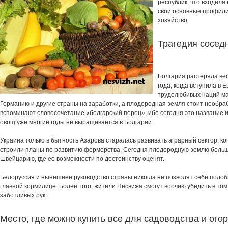
республик, что входила
свои основные профили
хозяйство.
Трагедия сосед
Болгария растеряла вес
года, когда вступила в 
трудолюбивых наций мас
Германию и другие страны на заработки, а плодородная земля стоит необраб
вспоминают словосочетание «болгарский перец», ибо сегодня это название 
овощ уже многие годы не выращивается в Болгарии.
Украина только в бытность Азарова старалась развивать аграрный сектор, ко
строили планы по развитию фермерства. Сегодня плодородную землю большо
Швейцарию, где ее возможности по достоинству оценят.
Белоруссия и нынешнее руководство страны никогда не позволят себе подоб
главной кормилице. Более того, жители Несвижа смогут воочию убедить в том
заботливых рук.
Место, где можно купить все для садоводства и ого