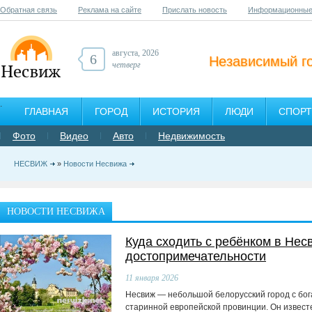
Обратная связь
Реклама на сайте
Прислать новость
Информационные
августа, 2026
6
Независимый г
четверг
ГЛАВНАЯ
ГОРОД
ИСТОРИЯ
ЛЮДИ
СПОРТ
Фото
Видео
Авто
Недвижимость
НЕСВИЖ
»
Новости Несвижа
НОВОСТИ НЕСВИЖА
Куда сходить с ребёнком в Нес
достопримечательности
11
января 2026
Несвиж — небольшой белорусский город с бо
старинной европейской провинции. Он извест