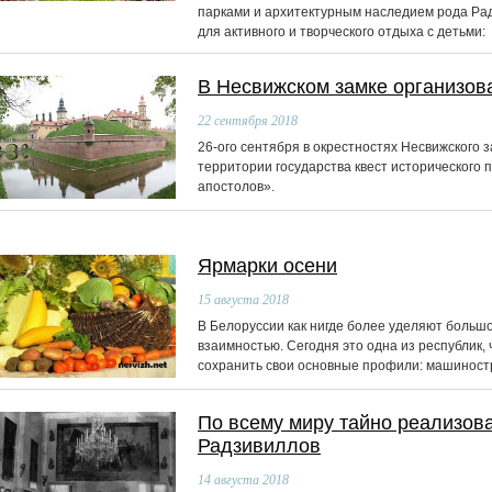
парками и архитектурным наследием рода Рад
для активного и творческого отдыха с детьми:
В Несвижском замке организов
22
сентября 2018
26-ого сентября в окрестностях Несвижского 
территории государства квест исторического 
апостолов».
Ярмарки осени
15
августа 2018
В Белоруссии как нигде более уделяют большо
взаимностью. Сегодня это одна из республик,
сохранить свои основные профили: машиностр
По всему миру тайно реализов
Радзивиллов
14
августа 2018