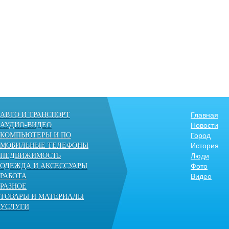
АВТО И ТРАНСПОРТ
Главная
АУДИО-ВИДЕО
Новости
КОМПЬЮТЕРЫ И ПО
Город
МОБИЛЬНЫЕ ТЕЛЕФОНЫ
История
НЕДВИЖИМОСТЬ
Люди
ОДЕЖДА И АКСЕССУАРЫ
Фото
РАБОТА
Видео
РАЗНОЕ
ТОВАРЫ И МАТЕРИАЛЫ
УСЛУГИ