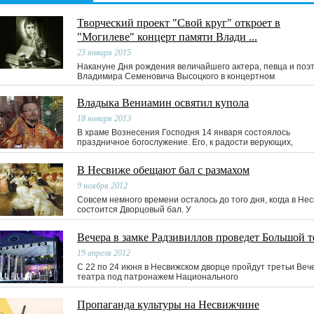
Творческий проект "Свой круг" откроет в
"Могилеве" концерт памяти Влади ...
23 января 2015
Накануне Дня рождения величайшего актера, певца и поэ
Владимира Семеновича Высоцкого в концертном
Владыка Вениамин освятил купола
18 января 2013
В храме Вознесения Господня 14 января состоялось
праздничное богослужение. Его, к радости верующих,
В Несвиже обещают бал с размахом
9 ноября 2012
Совсем немного времени осталось до того дня, когда в Не
состоится Дворцовый бал. У
Вечера в замке Радзивиллов проведет Большой т
19 апреля 2012
С 22 по 24 июня в Несвижском дворце пройдут третьи Веч
театра под патронажем Национального
Пропаганда культуры на Несвижчине