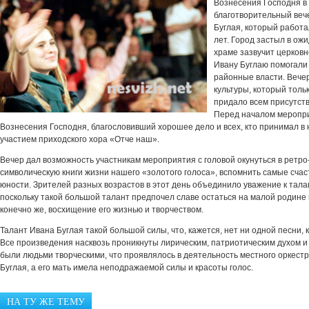
Вознесения Господня в
благотворительный веч
Буглая, который работа
лет. Город застыл в ож
храме зазвучит церковн
Ивану Буглаю помогали 
районные власти. Вече
культуры, который толь
придало всем присутс
Перед началом меропри
Вознесения Господня, благословивший хорошее дело и всех, кто принимал в н
участием приходского хора «Отче наш».
Вечер дал возможность участникам мероприятия с головой окунуться в ретро
символическую книги жизни нашего «золотого голоса», вспомнить самые счас
юности. Зрителей разных возрастов в этот день объединило уважение к талан
поскольку такой большой талант предпочел славе остаться на малой родине 
конечно же, восхищение его жизнью и творчеством.
Талант Ивана Буглая такой большой силы, что, кажется, нет ни одной песни,
Все произведения насквозь проникнуты лирическим, патриотическим духом и
были людьми творческими, что проявлялось в деятельность местного оркест
Буглая, а его мать имела неподражаемой силы и красоты голос.
НА ТУ ЖЕ ТЕМУ