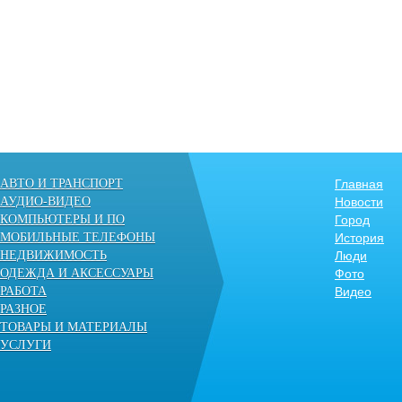
АВТО И ТРАНСПОРТ
Главная
АУДИО-ВИДЕО
Новости
КОМПЬЮТЕРЫ И ПО
Город
МОБИЛЬНЫЕ ТЕЛЕФОНЫ
История
НЕДВИЖИМОСТЬ
Люди
ОДЕЖДА И АКСЕССУАРЫ
Фото
РАБОТА
Видео
РАЗНОЕ
ТОВАРЫ И МАТЕРИАЛЫ
УСЛУГИ