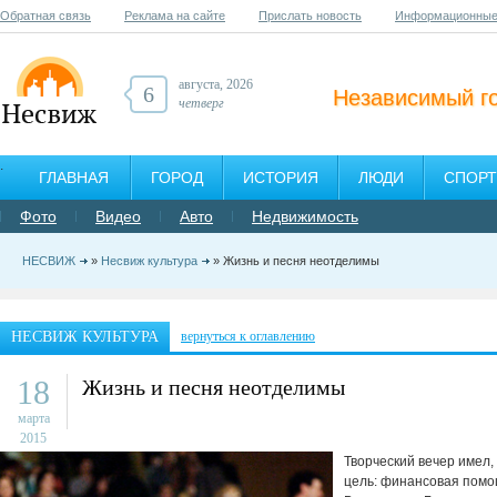
Обратная связь
Реклама на сайте
Прислать новость
Информационные
августа, 2026
6
Независимый г
четверг
ГЛАВНАЯ
ГОРОД
ИСТОРИЯ
ЛЮДИ
СПОРТ
Фото
Видео
Авто
Недвижимость
НЕСВИЖ
»
Несвиж культура
» Жизнь и песня неотделимы
НЕСВИЖ КУЛЬТУРА
вернуться к оглавлению
18
Жизнь и песня неотделимы
марта
2015
Творческий вечер имел,
цель: финансовая помо