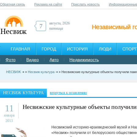
Обратная связь
Реклама на сайте
Прислать новость
Информационные
августа, 2026
7
Независимый г
пятница
ГЛАВНАЯ
ГОРОД
ИСТОРИЯ
ЛЮДИ
СПОРТ
Фото
Видео
Авто
Недвижимость
НЕСВИЖ
»
Несвиж культура
» Несвижские культурные объекты получили пам
НЕСВИЖ КУЛЬТУРА
вернуться к оглавлению
11
Несвижские культурные объекты получили
января
2013
Несвижский историко-краеведческий музей и Н
«Несвиж» получили от белорусского обществен