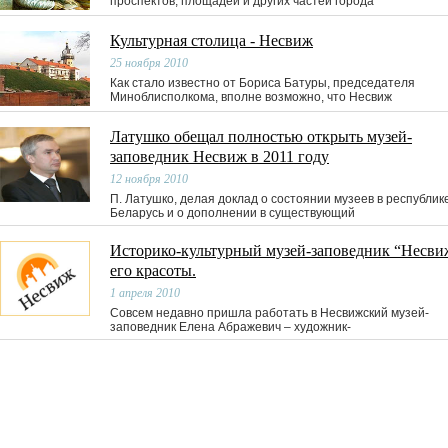
проспектов, площадей и других частей города
Культурная столица - Несвиж
25 ноября 2010
Как стало известно от Бориса Батуры, председателя
Миноблисполкома, вполне возможно, что Несвиж
Латушко обещал полностью открыть музей-
заповедник Несвиж в 2011 году
12 ноября 2010
П. Латушко, делая доклад о состоянии музеев в республик
Беларусь и о дополнении в существующий
Историко-культурный музей-заповедник “Несви
его красоты.
1 апреля 2010
Совсем недавно пришла работать в Несвижский музей-
заповедник Елена Абражевич – художник-