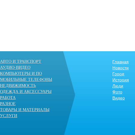
АВТО И ТРАНСПОРТ
Главная
АУДИО-ВИДЕО
Новости
КОМПЬЮТЕРЫ И ПО
Город
МОБИЛЬНЫЕ ТЕЛЕФОНЫ
История
НЕДВИЖИМОСТЬ
Люди
ОДЕЖДА И АКСЕССУАРЫ
Фото
РАБОТА
Видео
РАЗНОЕ
ТОВАРЫ И МАТЕРИАЛЫ
УСЛУГИ