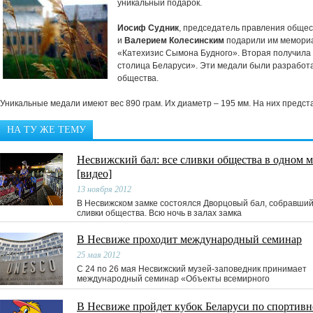
уникальный подарок.
Иосиф Судник
, председатель правления общес
и
Валерием Колесинским
подарили им мемориа
«Катехизис Сымона Будного». Вторая получила 
столица Беларуси». Эти медали были разработ
общества.
Уникальные медали имеют вес 890 грам. Их диаметр – 195 мм. На них пред
НА ТУ ЖЕ ТЕМУ
Несвижский бал: все сливки общества в одном м
[видео]
13 ноября 2012
В Несвижском замке состоялся Дворцовый бал, собравший
сливки общества. Всю ночь в залах замка
В Несвиже проходит международный семинар
25 мая 2012
С 24 по 26 мая Несвижский музей-заповедник принимает
международный семинар «Объекты всемирного
В Несвиже пройдет кубок Беларуси по спортив