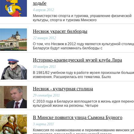
ходьбе
4 апреля 2012
Министерство спорта и туризма, управление физической
культуры, спорта и туризма Минского
Несвиж украсят билборды
22 января 2012
О том, что Несвиж в 2012 году является культурной столиц
Беларуси будут напоминать билборды с
Историко-краеведческий музей клуба Лира
10 ноября 2011
В 1981/82 учебном году в работе музея произошли больш
изменения. Расширилась его тематика. Было
Несвиж - культурная столица
29 сентября 2011
С 2010 года в Беларуси воплощается в жизнь идея перено
культурной жизни на регионы. Четыре
В Минске появится улица Сымона Будного
3 марта 2011
Комиссия по наименованию и переименованию минских ул