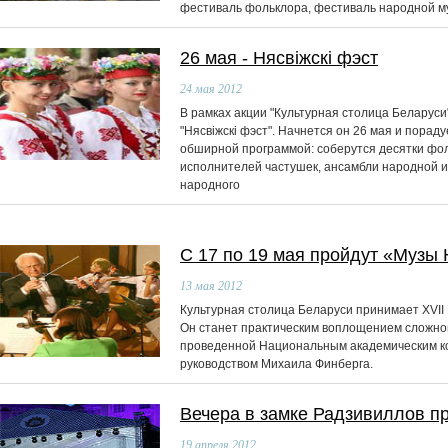
фестиваль фольклора, фестиваль народной му
26 мая - Нясвiжскi фэст
24
мая 2012
В рамках акции "Культурная столица Беларуси
"Нясвiжскi фэст". Начнется он 26 мая и порад
обширной программой: соберутся десятки фол
исполнителей частушек, ансамбли народной и
народного
С 17 по 19 мая пройдут «Музы 
13
мая 2012
Культурная столица Беларуси принимает ХVІІ 
Он станет практическим воплощением сложно
проведенной Национальным академическим к
руководством Михаила Финберга.
Вечера в замке Радзивиллов п
19
апреля 2012