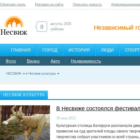
Обратная связь
Реклама на сайте
Прислать новость
Информационные
августа, 2026
8
Независимый г
суббота
ГЛАВНАЯ
ГОРОД
ИСТОРИЯ
ЛЮДИ
СПОРТ
Фото
Видео
Авто
Недвижимость
НЕСВИЖ
»
Несвиж культура
НЕСВИЖ КУЛЬТУРА
В Несвиже состоялся фестива
30
мая 2012
Культурная столица Беларуси распахнула две
привезли на суд зрителей плоды своего творч
творчества собрал участников со всей страны,