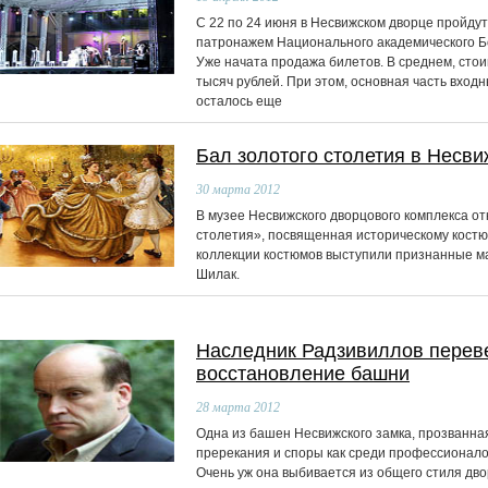
С 22 по 24 июня в Несвижском дворце пройдут
патронажем Национального академического Б
Уже начата продажа билетов. В среднем, стои
тысяч рублей. При этом, основная часть вход
осталось еще
Бал золотого столетия в Несви
30
марта 2012
В музее Несвижского дворцового комплекса от
столетия», посвященная историческому костю
коллекции костюмов выступили признанные м
Шилак.
Наследник Радзивиллов переве
восстановление башни
28
марта 2012
Одна из башен Несвижского замка, прозванна
пререкания и споры как среди профессионалов
Очень уж она выбивается из общего стиля дво