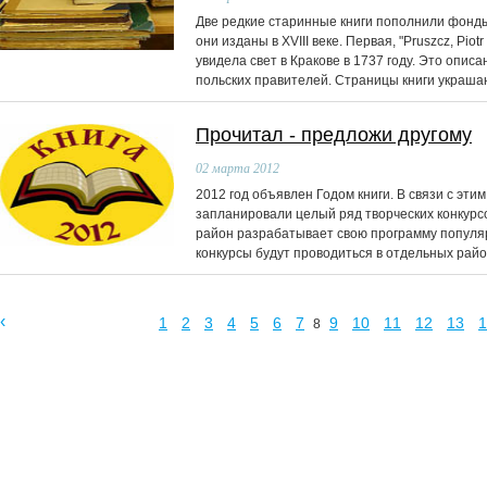
Две редкие старинные книги пополнили фонды
они изданы в XVIII веке. Первая, "Pruszcz, Piot
увидела свет в Кракове в 1737 году. Это опис
польских правителей. Страницы книги украшаю
Прочитал - предложи другому
02
марта 2012
2012 год объявлен Годом книги. В связи с эти
запланировали целый ряд творческих конкурс
район разрабатывает свою программу популя
конкурсы будут проводиться в отдельных райо
‹
1
2
3
4
5
6
7
9
10
11
12
13
1
8