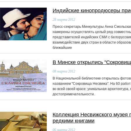
Индийские кинопродюсеры при
28
марта 2012
Пресс-секретарь Минкультуры Анна Смольская
намерены осуществлять целый ряд совместных
представителей индийских СМИ с белорусски
взаимодействие двух стран в области образов
ближайшие
В Минске открылись "Сокрови
08
марта 2012
В Национальной библиотеке открылась фотов
названием "Сокровища Несвижа". На 60 рабо
во всей своей красе: уникальная архитектура,
достопримечательности.
Коллекция Несвижского музея 
редкими книгами
06
марта 2012