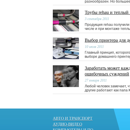
разнообразен. Но большее
Трубы rehau и теплый 
3 сентября 2011
Продукция rehau получили
числе и при монтаже теплы
Выбор принтера для д
10 июля 2011
Главный принцип, которог
выборе домашнего принтер
Заработать может каж
ошибочных суждений
27 января 2011
Любой человек замечает, чт
другие работают как папа 
АВТО И ТРАНСПОРТ
АУДИО-ВИДЕО