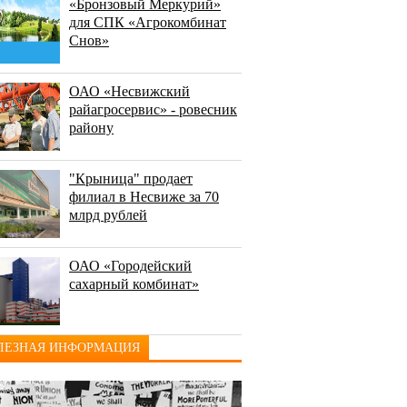
«Бронзовый Меркурий»
для СПК «Агрокомбинат
Снов»
ОАО «Несвижский
райагросервис» - ровесник
району
"Крыница" продает
филиал в Несвиже за 70
млрд рублей
ОАО «Городейский
сахарный комбинат»
ЛЕЗНАЯ ИНФОРМАЦИЯ