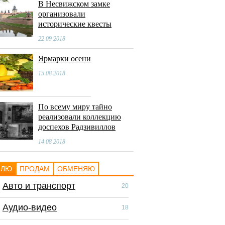
В Несвижском замке
организовали
исторические квесты
22 09 2018
Ярмарки осени
15 08 2018
По всему миру тайно
реализовали коллекцию
доспехов Радзивиллов
14 08 2018
ПЛЮ
ПРОДАМ
ОБМЕНЯЮ
Авто и транспорт
Авто и транспор
20
Аудио-видео
Аудио-видео
18