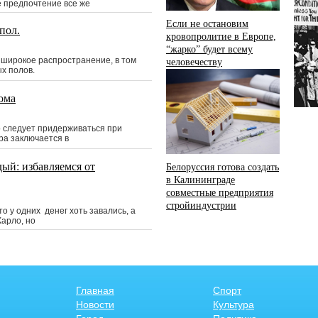
 предпочтение все же
Если не остановим
пол.
кровопролитие в Европе,
“жарко” будет всему
 широкое распространение, в том
человечеству
х полов.
ома
о следует придерживаться при
а заключается в
дый: избавляемся от
Белоруссия готова создать
в Калининграде
совместные предприятия
стройиндустрии
о у одних денег хоть завались, а
Карло, но
Главная
Спорт
Новости
Культура