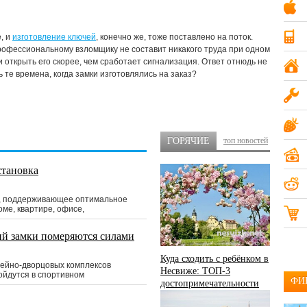
Компьютеры и ПО
19
Мобильные телефоны
20
е, и
изготовление ключей
, конечно же, тоже поставлено на поток.
профессиональному взломщику не составит никакого труда при одном
и открыть его скорее, чем сработает сигнализация. Ответ отнюдь не
Недвижимость
15
 те времена, когда замки изготовлялись на заказ?
Одежда и аксессуары
14
Разное
17
ГОРЯЧИЕ
топ новостей
Услуги
18
становка
о, поддерживающее оптимальное
оме, квартире, офисе,
й замки померяются силами
Куда сходить с ребёнком в
ейно-дворцовых комплексов
Несвиже: ТОП-3
ойдутся в спортивном
ФИ
достопримечательности