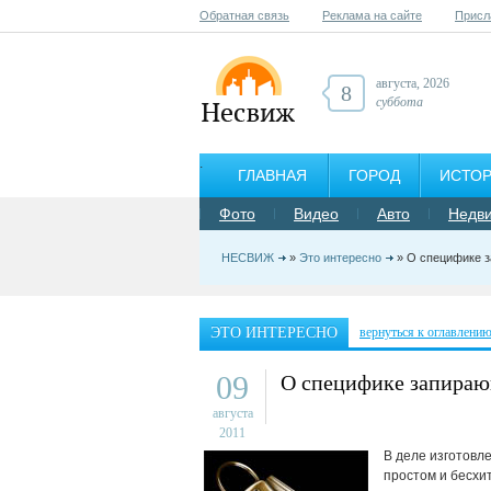
Обратная связь
Реклама на сайте
Присл
августа, 2026
8
суббота
ГЛАВНАЯ
ГОРОД
ИСТО
Фото
Видео
Авто
Недв
НЕСВИЖ
»
Это интересно
» О специфике 
ЭТО ИНТЕРЕСНО
вернуться к оглавлени
09
О специфике запираю
августа
2011
В деле изготовле
простом и бесхи