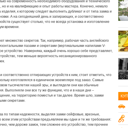
лько на современность необходимого оборудования и технического
, но и на квалификацию и опыт работы мастера. Конечно, немало
а изделия, к которому следует выполнить дубликат и от типа замка и
ановки. А на сегодняшний день и запирающих, и соответственно
йств существует столько, что не всегда установка и изготовление
ум времени.
еют множество секретов. Так, например, рабочая часть английского
ризонтальными пазами и секретами (вертикальными напилами V-
е устройство. Наверняка, каждый очень хорошо себе представляет,
стройство, тем меньше вероятность несанкционированного
ек.
и соответственно отпирающих устройств к ним, стоит отметить, что
кольку изготовлялся в единичном экземпляре под заказ. Самые
рвом тысячелетии нашей эры, и выглядели они как обычные
ия. Выполняли они все ту же функцию, что и в наши дни –
щение, на территорию поместья и так далее. Время шло, замки
КУ
рыми секретами.
Авто и транспорт
15
а по типам надежности, выделяя замки сейфовые, врезные,
Аудио-видео
18
о всем этим устройствам предъявляем мы одни и те же требования:
ечно, чем дороже замок, тем сложнее его устройство, тем прочнее