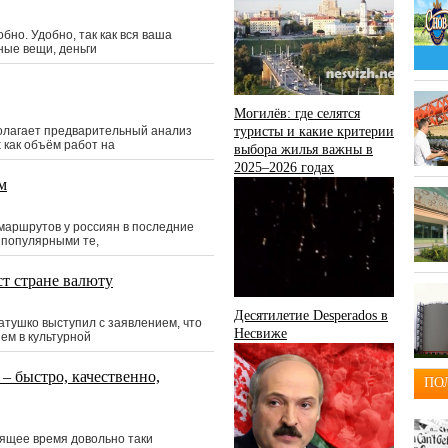
бно. Удобно, так как вся ваша
ные вещи, деньги
Могилёв: где селятся
олагает предварительный анализ
туристы и какие критерии
 как объём работ на
выбора жилья важны в
2025–2026 годах
м
 маршрутов у россиян в последние
 популярными те,
ст стране валюту
Десятилетие Desperados в
атушко выступил с заявлением, что
Несвиже
м в культурной
– быстро, качественно,
ПО
ящее время довольно таки