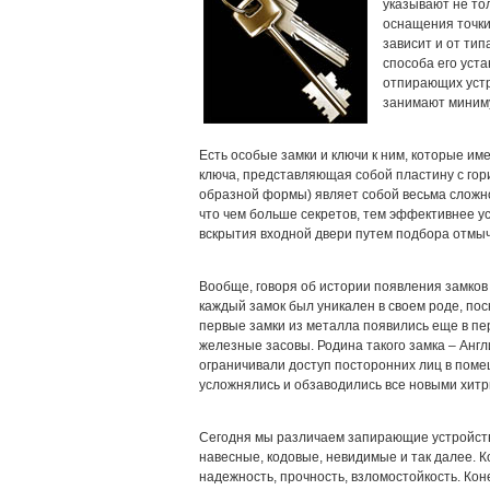
указывают не то
оснащения точки
зависит и от тип
способа его уст
отпирающих устро
занимают миним
Есть особые замки и ключи к ним, которые им
ключа, представляющая собой пластину с го
образной формы) являет собой весьма сложно
что чем больше секретов, тем эффективнее у
вскрытия входной двери путем подбора отмыч
Вообще, говоря об истории появления замков 
каждый замок был уникален в своем роде, пос
первые замки из металла появились еще в пе
железные засовы. Родина такого замка – Англ
ограничивали доступ посторонних лиц в поме
усложнялись и обзаводились все новыми хит
Сегодня мы различаем запирающие устройств
навесные, кодовые, невидимые и так далее. К
надежность, прочность, взломостойкость. Кон