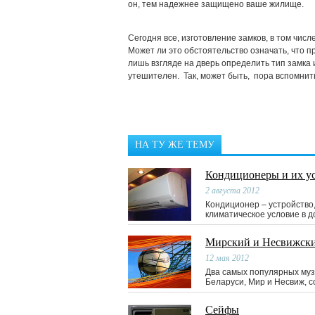
он, тем надежнее защищено ваше жилище.
Сегодня все, изготовление замков, в том числ
Может ли это обстоятельство означать, что 
лишь взгляде на дверь определить тип замка 
утешителен. Так, может быть, пора вспомнить
НА ТУ ЖЕ ТЕМУ
Кондиционеры и их у
2 августа 2012
Кондиционер – устройств
климатическое условие в д
Мирский и Несвижски
12 мая 2012
Два самых популярных муз
Беларуси, Мир и Несвиж, с
Сейфы