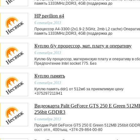
память 1333MHz,DDR3, 4GB (поддержка до
HP pavilion g4
6 сентября 2013
Процессор A4-3300 (2x1.9-2.5GHz, 2mb L2 cache) Операти
память 1333MHz,DDR3, 4GB (поддержка до
Куплю б/у процессор, мат. плату и оперативу
6 сентября 2013
Куплю б/у процессор, материнскую плату и оперативу в сб
Предпочтение Intel socket 775. Без
Куплю память
6 сентября 2013
Куплю память ddr1 от 512мб за приемлимую цену
+375297211941
Видеокарта Palit GeForce GTS 250 E Green 512M
256bit GDDR3
6 сентября 2013
Продам Palit GeForce GTS 250 E Green 512MB 256bit GDDR3
сост. отл., 400тыщ. +374-29-864-00-80