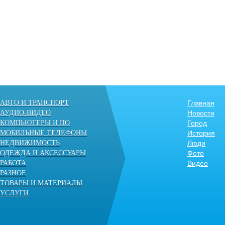
АВТО И ТРАНСПОРТ
Главная
АУДИО-ВИДЕО
Новости
КОМПЬЮТЕРЫ И ПО
Город
МОБИЛЬНЫЕ ТЕЛЕФОНЫ
История
НЕДВИЖИМОСТЬ
Люди
ОДЕЖДА И АКСЕССУАРЫ
Фото
РАБОТА
Видео
РАЗНОЕ
ТОВАРЫ И МАТЕРИАЛЫ
УСЛУГИ