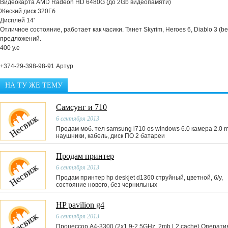
Видеокарта AMD Radeon HD 6480G (до 2Gb видеопамяти)
Жеский диск 320Гб
Дисплей 14'
Отличное состояние, работает как часики. Тянет Skyrim, Heroes 6, Diablo 3 (b
предложений.
400 у.е
+374-29-398-98-91 Артур
НА ТУ ЖЕ ТЕМУ
Самсунг и 710
6 сентября 2013
Продам моб. тел samsung i710 os windows 6.0 камера 2.0 
наушники, кабель, диск ПО 2 батареи
Продам принтер
6 сентября 2013
Продам принтер hp deskjet d1360 струйный, цветной, б/у,
состояние нового, без чернильных
HP pavilion g4
6 сентября 2013
Процессор A4-3300 (2x1.9-2.5GHz, 2mb L2 cache) Операти