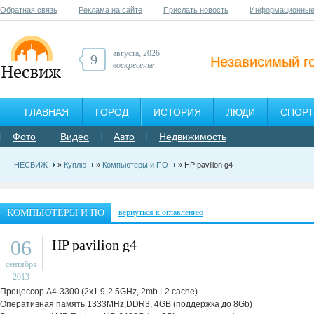
Обратная связь
Реклама на сайте
Прислать новость
Информационные
августа, 2026
9
Независимый г
воскресенье
ГЛАВНАЯ
ГОРОД
ИСТОРИЯ
ЛЮДИ
СПОРТ
Фото
Видео
Авто
Недвижимость
НЕСВИЖ
»
Куплю
»
Компьютеры и ПО
» HP pavilion g4
КОМПЬЮТЕРЫ И ПО
вернуться к оглавлению
06
HP pavilion g4
сентября
2013
Процессор A4-3300 (2x1.9-2.5GHz, 2mb L2 cache)
Оперативная память 1333MHz,DDR3, 4GB (поддержка до 8Gb)