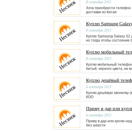
8 сентября 2013
Хочу приобрести телефон N
доставки из Китая
Куплю Samsung Galax
8 сентября 2013
Куплю Samsung Galaxy S2 д
но тогда чтобы состояние
Куплю мобильный тел
8 сентября 2013
Куплю мобильный телефон 
битый, черного цвета, не к
Куплю дешёвый телефо
6 сентября 2013
Куплю дешёвую звонилку (м
6ОO
Приму в дар или купл
6 сентября 2013
Приму в дар или куплю не
без шерсти