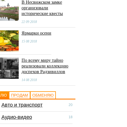
В Несвижском замке
организовали
исторические квесты
22 09 2018
Ярмарки осени
15 08 2018
По всему миру тайно
реализовали коллекцию
доспехов Радзивиллов
14 08 2018
ПЛЮ
ПРОДАМ
ОБМЕНЯЮ
Авто и транспорт
Авто и транспор
20
Аудио-видео
Аудио-видео
18