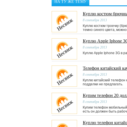
НА ТУ ЖЕ ТЕМУ
Куплю костюм брючны
8 сентября 2013
Куплю костюм троечку (брю
темно синего цвета, можно
Куплю Apple Iphone 3
8 сентября 2013
Куплю Apple Iphone 3G в р
Телефон китайский к
8 сентября 2013
Куплю китайский телефон 
подделки не предлагать.
Купим телефон 20 дол
8 сентября 2013
Купим телефон мобильный, 
есть он должен быть рабо
Куплю телефон китайс