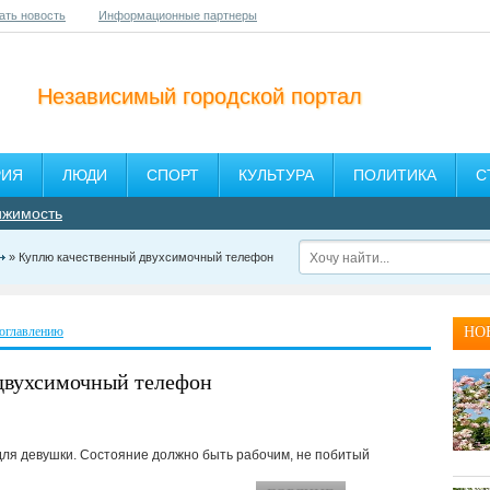
ать новость
Информационные партнеры
Независимый городской портал
РИЯ
ЛЮДИ
СПОРТ
КУЛЬТУРА
ПОЛИТИКА
С
ижимость
» Куплю качественный двухсимочный телефон
 оглавлению
НО
двухсимочный телефон
ля девушки. Состояние должно быть рабочим, не побитый