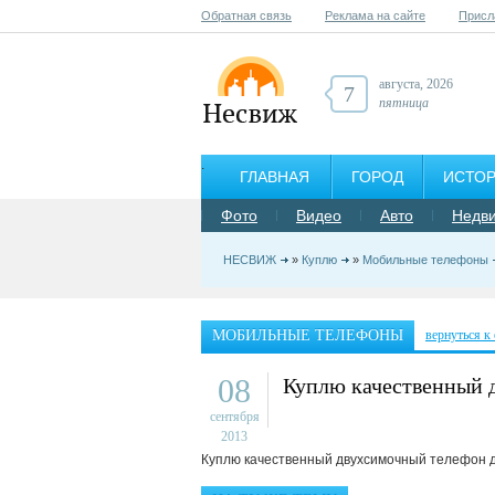
Обратная связь
Реклама на сайте
Присл
августа, 2026
7
пятница
ГЛАВНАЯ
ГОРОД
ИСТО
Фото
Видео
Авто
Недв
НЕСВИЖ
»
Куплю
»
Мобильные телефоны
МОБИЛЬНЫЕ ТЕЛЕФОНЫ
вернуться к
08
Куплю качественный 
сентября
2013
Куплю качественный двухсимочный телефон д