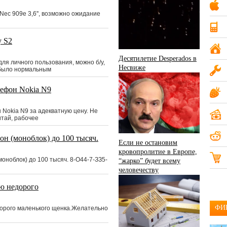
Компьютеры и ПО
19
ec 909e 3,6'', возможно ожидание
Мобильные телефоны
20
y S2
Недвижимость
15
Десятилетие Desperados в
ля личного пользования, можно б/у,
Несвиже
Одежда и аксессуары
 было нормальным
14
ефон Nokia N9
Разное
17
Nokia N9 за адекватную цену. Не
Услуги
18
итай, рабочее
н (моноблок) до 100 тысяч.
Если не остановим
кровопролитие в Европе,
оноблок) до 100 тысяч. 8-О44-7-ЗЗ5-
“жарко” будет всему
человечеству
ю недорого
ФИ
дорого маленького щенка.Желательно