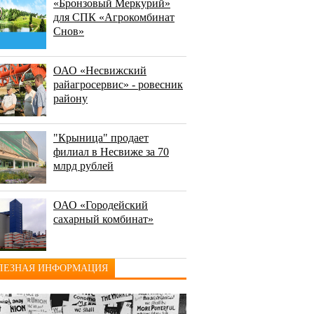
«Бронзовый Меркурий»
для СПК «Агрокомбинат
Снов»
ОАО «Несвижский
райагросервис» - ровесник
району
"Крыница" продает
филиал в Несвиже за 70
млрд рублей
ОАО «Городейский
сахарный комбинат»
ЛЕЗНАЯ ИНФОРМАЦИЯ