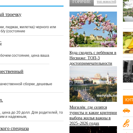
ГОРЯЧИЕ
топ новостей
й троечку
ки, пиджак, жилетка) черного или
 б/у (состояние
G
Куда сходить с ребёнком в
абочем состояние, цена ваша
Несвиже: ТОП-3
достопримечательности
ачественный
качественной сборки, дешевые
л.
КУ
Могилёв: где селятся
Авто и транспорт
15
цена до 20 долл. Для родителей, то
туристы и какие критерии
чим и надежным,
выбора жилья важны в
Аудио-видео
18
2025–2026 годах
кого спецназа