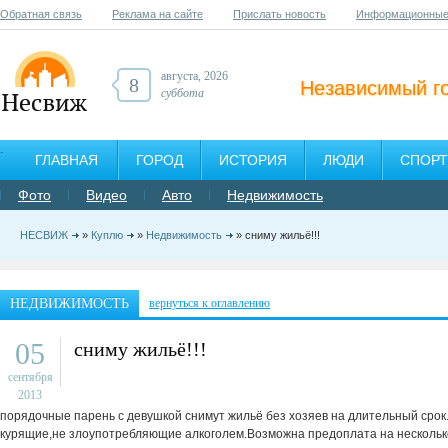
Обратная связь
Реклама на сайте
Прислать новость
Информационные
августа, 2026
8
Независимый г
суббота
ГЛАВНАЯ
ГОРОД
ИСТОРИЯ
ЛЮДИ
СПОРТ
Фото
Видео
Авто
Недвижимость
НЕСВИЖ
»
Куплю
»
Недвижимость
» сниму жильё!!!
НЕДВИЖИМОСТЬ
вернуться к оглавлению
05
сниму жильё!!!
сентября
2013
порядочные парень с девушкой снимут жильё без хозяев на длительный срок.г
курящие,не злоупотребляющие алкоголем.Возможна предоплата на несколько