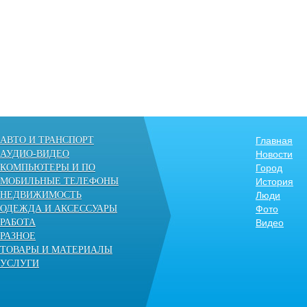
АВТО И ТРАНСПОРТ
Главная
АУДИО-ВИДЕО
Новости
КОМПЬЮТЕРЫ И ПО
Город
МОБИЛЬНЫЕ ТЕЛЕФОНЫ
История
НЕДВИЖИМОСТЬ
Люди
ОДЕЖДА И АКСЕССУАРЫ
Фото
РАБОТА
Видео
РАЗНОЕ
ТОВАРЫ И МАТЕРИАЛЫ
УСЛУГИ