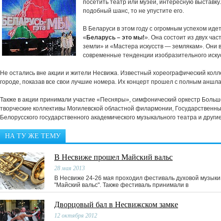
посетить театр или музей, интересную выставку
подобный шанс, то не упустите его.
В Беларуси в этом году с огромным успехом иде
«
Беларусь – это мы!
». Она состоит из двух ча
земли» и «Мастера искусств — землякам». Они 
современные тенденции изобразительного искус
Не остались вне акции и жители Несвижа. Известный хореографический колл
городе, показав все свои лучшие номера. Их концерт прошел с полным аншла
Также в акции принимали участие «Песняры», симфонический оркестр Большо
творческие коллективы Могилевской областной филармонии, Государственны
Белорусского государственного академического музыкального театра и други
НА ТУ ЖЕ ТЕМУ
В Несвиже прошел Майский вальс
28 мая 2013
В Несвиже 24-26 мая проходил фестиваль духовой музыки
"Майский вальс". Также фестиваль принимали в
Дворцовый бал в Несвижском замке
12 октября 2012