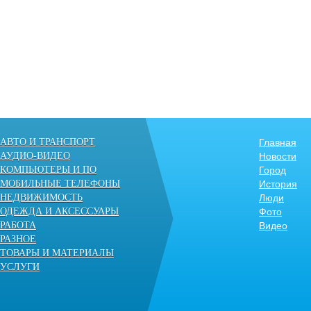
АВТО И ТРАНСПОРТ
Главная
АУДИО-ВИДЕО
Новости
КОМПЬЮТЕРЫ И ПО
Город
МОБИЛЬНЫЕ ТЕЛЕФОНЫ
История
НЕДВИЖИМОСТЬ
Люди
ОДЕЖДА И АКСЕССУАРЫ
Фото
РАБОТА
Видео
РАЗНОЕ
ТОВАРЫ И МАТЕРИАЛЫ
УСЛУГИ