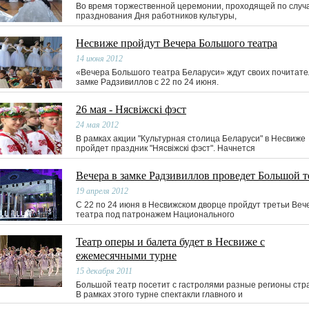
Во время торжественной церемонии, проходящей по случ
празднования Дня работников культуры,
Несвиже пройдут Вечера Большого театра
14 июня 2012
«Вечера Большого театра Беларуси» ждут своих почитате
замке Радзивиллов с 22 по 24 июня.
26 мая - Нясвiжскi фэст
24 мая 2012
В рамках акции "Культурная столица Беларуси" в Несвиже
пройдет праздник "Нясвiжскi фэст". Начнется
Вечера в замке Радзивиллов проведет Большой т
19 апреля 2012
С 22 по 24 июня в Несвижском дворце пройдут третьи Веч
театра под патронажем Национального
Театр оперы и балета будет в Несвиже с
ежемесячными турне
15 декабря 2011
Большой театр посетит с гастролями разные регионы стр
В рамках этого турне спектакли главного и