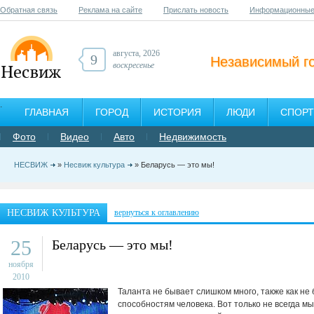
Обратная связь
Реклама на сайте
Прислать новость
Информационные
августа, 2026
9
Независимый г
воскресенье
ГЛАВНАЯ
ГОРОД
ИСТОРИЯ
ЛЮДИ
СПОРТ
Фото
Видео
Авто
Недвижимость
НЕСВИЖ
»
Несвиж культура
» Беларусь — это мы!
НЕСВИЖ КУЛЬТУРА
вернуться к оглавлению
25
Беларусь — это мы!
ноября
2010
Таланта не бывает слишком много, также как не
способностям человека. Вот только не всегда м