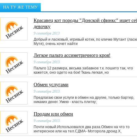
НА ТУ ЖЕ ТЕМУ
Красавец кот породы "Донской сфинкс" ищет се
девочку
9 сентября 2013
Добрый и ласковый, игривый котик, по кличке Мутант (ласк
Мутя), очень хочет найти
Легкое пальто ассиметричного кроя!
9 сентября 2013
Пальто 12 размера, весьма забавное т.к. пошито так, что
кажется, оно одето на бок! Ткань легкая, но
Обмен услугами
9 сентября 2013
Предлагаю свои услуги в обмен на другие, только бартер,
никаких денег. Умею - класть плитку;
Продам или обмен
9 сентября 2013
Почти новый.Использовался два раза.Обмен на что то
интересное или на тел.СДМА- Моторола дроид Х,