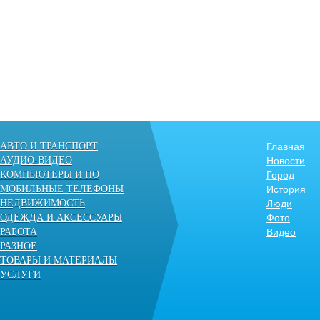
АВТО И ТРАНСПОРТ
Главная
АУДИО-ВИДЕО
Новости
КОМПЬЮТЕРЫ И ПО
Город
МОБИЛЬНЫЕ ТЕЛЕФОНЫ
История
НЕДВИЖИМОСТЬ
Люди
ОДЕЖДА И АКСЕССУАРЫ
Фото
РАБОТА
Видео
РАЗНОЕ
ТОВАРЫ И МАТЕРИАЛЫ
УСЛУГИ