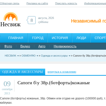
Обратная связь
Реклама на сайте
Прислать новость
Информационные
августа, 2026
8
Независимый г
суббота
ГЛАВНАЯ
ГОРОД
ИСТОРИЯ
ЛЮДИ
СПОРТ
Фото
Видео
Авто
Недвижимость
НЕСВИЖ
»
ОБМЕНЯЮ
»
Одежда и аксессуары
» Сапоги бу 38р.(ботфорты)
ОДЕЖДА И АКСЕССУАРЫ
вернуться к оглавлению
09
Сапоги б\у 38р.(ботфорты)кожаные
сентября
2013
Сапоги (ботфорты) кожаные, 38р. Обмен или отдаю не дорого (100000 руб), т.
каблуках.