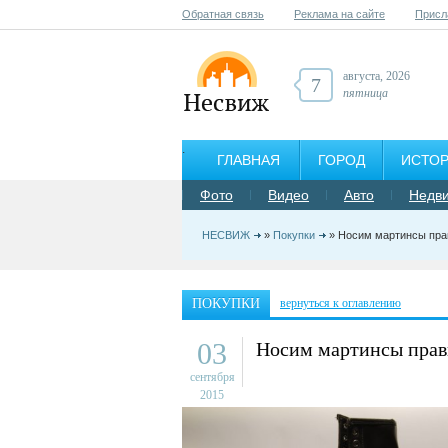
Обратная связь
Реклама на сайте
Присл
августа, 2026
7
пятница
ГЛАВНАЯ
ГОРОД
ИСТО
Фото
Видео
Авто
Недв
НЕСВИЖ
»
Покупки
» Носим мартинсы пра
ПОКУПКИ
вернуться к оглавлению
03
Носим мартинсы прав
сентября
2015