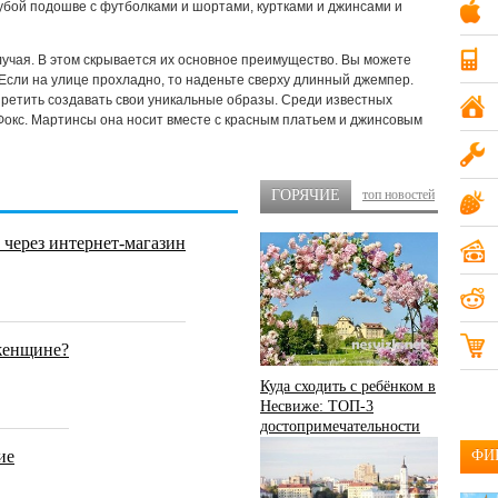
Компьютеры и ПО
убой подошве с футболками и шортами, куртками и джинсами и
19
Мобильные телефоны
20
учая. В этом скрывается их основное преимущество. Вы можете
. Если на улице прохладно, то наденьте сверху длинный джемпер.
претить создавать свои уникальные образы. Среди известных
Недвижимость
15
окс. Мартинсы она носит вместе с красным платьем и джинсовым
Одежда и аксессуары
14
ГОРЯЧИЕ
топ новостей
Разное
17
через интернет-магазин
Услуги
18
 женщине?
Куда сходить с ребёнком в
Несвиже: ТОП-3
достопримечательности
ие
ФИ