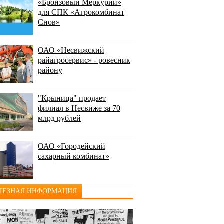
«Бронзовый Меркурий»
для СПК «Агрокомбинат
Снов»
ОАО «Несвижский
райагросервис» - ровесник
району
"Крыница" продает
филиал в Несвиже за 70
млрд рублей
ОАО «Городейский
сахарный комбинат»
ЛЕЗНАЯ ИНФОРМАЦИЯ