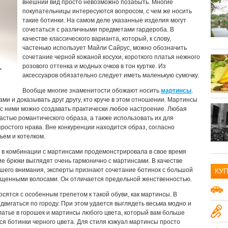
внешний вид просто невозможно позабыть. Многие
покупательницы интересуются вопросом, с чем же носить
такие ботинки. На самом деле указанные изделия могут
сочетаться с различными предметами гардероба. В
качестве классического варианта, который, к слову,
частенько использует Майли Сайрус, можно обозначить
сочетание черной кожаной косухи, короткого платья нежного
розового оттенка и модных очков в тон куртке. Из
аксессуаров обязательно следует иметь маленькую сумочку.
Вообще многие знаменитости обожают носить
мартинсы
.
и и доказывать друг другу, кто круче в этом отношении. Мартинсы
к с ними можно создавать практически любое настроение. Любая
астью романтического образа, а также использовать их для
простого нрава. Вне конкуренции находится образ, согласно
ьем и котелком.
 в комбинации с мартинсами продемонстрировала в свое время
ие брюки выглядят очень гармонично с мартинсами. В качестве
шего внимания, эксперты признают сочетание ботинок с большой
КУ
щенными волосами. Он отличается предельной женственностью.
Авто и транспорт
15
осятся с особенным трепетом к такой обуви, как мартинсы. В
вигаться по городу. При этом удается выглядеть весьма модно и
Аудио-видео
18
латье в горошек и мартинсы любого цвета, который вам больше
я ботинки черного цвета. Для стиля кэжуал мартинсы просто