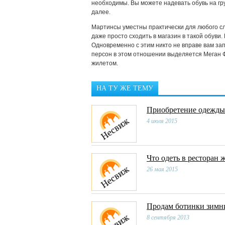
необходимы. Вы можете надевать обувь на гр
далее.
Мартинсы уместны практически для любого сл
даже просто сходить в магазин в такой обуви
Одновременно с этим никто не вправе вам за
персон в этом отношении выделяется Меган Ф
жилетом.
НА ТУ ЖЕ ТЕМУ
Приобретение одежды 
4 июля 2015
Что одеть в ресторан
26 мая 2015
Продам ботинки зимн
8 сентября 2013