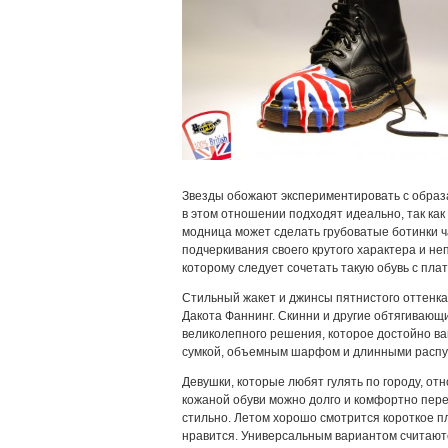
Звезды обожают экспериментировать с образам
в этом отношении подходят идеально, так ка
модница может сделать грубоватые ботинки ч
подчеркивания своего крутого характера и не
которому следует сочетать такую обувь с плат
Стильный жакет и джинсы пятнистого оттенка
Дакота Фаннинг. Скинни и другие обтягивающ
великолепного решения, которое достойно ва
сумкой, объемным шарфом и длинными распу
Девушки, которые любят гулять по городу, отн
кожаной обуви можно долго и комфортно перед
стильно. Летом хорошо смотрится короткое п
нравится. Универсальным вариантом считаютс