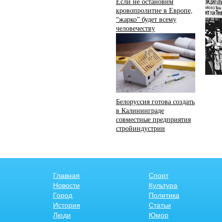
Если не остановим
кровопролитие в Европе,
“жарко” будет всему
человечеству
Белоруссия готова создать
в Калининграде
совместные предприятия
стройиндустрии
Главная
Спорт
Новости
Культура
Город
Политика
История
Статьи
Люди
Юмор