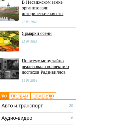
В Несвижском замке
организовали
исторические квесты
22 09 2018
Ярмарки осени
15 08 2018
По всему миру тайно
реализовали коллекцию
доспехов Радзивиллов
14 08 2018
ПЛЮ
ПРОДАМ
ОБМЕНЯЮ
Авто и транспорт
Авто и транспор
20
Аудио-видео
Аудио-видео
18