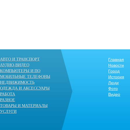
АВТО И ТРАНСПОРТ
Главная
АУДИО-ВИДЕО
Новости
КОМПЬЮТЕРЫ И ПО
Город
МОБИЛЬНЫЕ ТЕЛЕФОНЫ
История
НЕДВИЖИМОСТЬ
Люди
ОДЕЖДА И АКСЕССУАРЫ
Фото
РАБОТА
Видео
РАЗНОЕ
ТОВАРЫ И МАТЕРИАЛЫ
УСЛУГИ