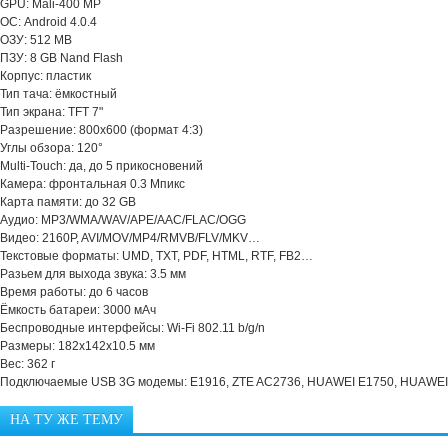
GPU: Mali-400 MP
ОС: Android 4.0.4
ОЗУ: 512 MB
ПЗУ: 8 GB Nand Flash
Корпус: пластик
Тип тача: ёмкостный
Тип экрана: TFT 7"
Разрешение: 800х600 (формат 4:3)
Углы обзора: 120°
Multi-Touch: да, до 5 прикосновений
Камера: фронтальная 0.3 Мпикс
Карта памяти: до 32 GB
Аудио: MP3/WMA/WAV/APE/AAC/FLAC/OGG
Видео: 2160P, AVI/MOV/MP4/RMVB/FLV/MKV…
Текстовые форматы: UMD, TXT, PDF, HTML, RTF, FB2…
Разьем для выхода звука: 3.5 мм
Время работы: до 6 часов
Ёмкость батареи: 3000 мАч
Беспроводные интерфейсы: Wi-Fi 802.11 b/g/n
Размеры: 182x142x10.5 мм
Вес: 362 г
Подключаемые USB 3G модемы: E1916, ZTE AC2736, HUAWEI E1750, HUAWE
НА ТУ ЖЕ ТЕМУ