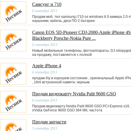
Самсунг и 710
6 сентября 2013
Продам моб. тел samsung i710 os windows 6.0 камера 2.0 
наушники, кабель, диск ПО 2 батареи
Canon EOS 5D-Pioneer CDJ-2000-Apple iPhone 4S
Blackberry Porsche-Nokia Pure ...
6 сентября 2013
Новый мобильные телефоны, фотоаппараты, DJ оборудо
на продажу, поставляется с полной
Apple iPhone 4
6 сентября 2013
продам б\у в хорошем состоянии , оригинальный Apple iPh
, 16гб встроенной памяти, черным
Продам видеокарту Nvidia Palit 9600 GSO
6 сентября 2013
Продам видеокарту Nvidia Palit 9600 GSO PCI-Express x16,
nVidia GeForce 9600 GSO 384 Мб, частота
Продам запчасти
5 сентября 2013