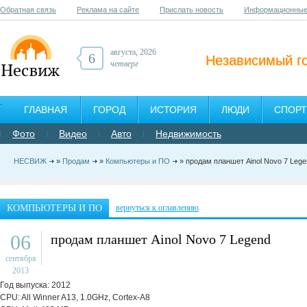
Обратная связь
Реклама на сайте
Прислать новость
Информационные
августа, 2026
6
Независимый г
четверг
ГЛАВНАЯ
ГОРОД
ИСТОРИЯ
ЛЮДИ
СПОРТ
Фото
Видео
Авто
Недвижимость
НЕСВИЖ
»
Продам
»
Компьютеры и ПО
» продам планшет Ainol Novo 7 Lege
КОМПЬЮТЕРЫ И ПО
вернуться к оглавлению
06
продам планшет Ainol Novo 7 Legend
сентября
2013
Год выпуска: 2012
CPU: All Winner A13, 1.0GHz, Cortex-A8