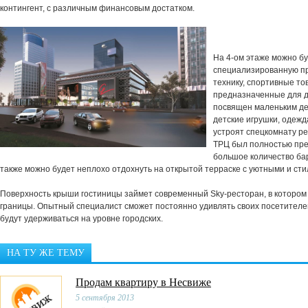
контингент, с различным финансовым достатком.
На 4-ом этаже можно б
специализированную пр
технику, спортивные то
предназначенные для д
посвящен маленьким де
детские игрушки, одежд
устроят спецкомнату р
ТРЦ был полностью пре
большое количество бар
также можно будет неплохо отдохнуть на открытой терраске с уютными и ст
Поверхность крыши гостиницы займет современный Sky-ресторан, в котором
границы. Опытный специалист сможет постоянно удивлять своих посетителей
будут удерживаться на уровне городских.
НА ТУ ЖЕ ТЕМУ
Продам квартиру в Несвиже
5 сентября 2013