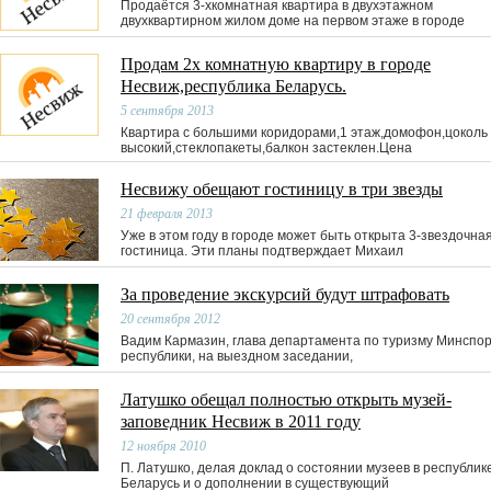
Продаётся 3-хкомнатная квартира в двухэтажном
двухквартирном жилом доме на первом этаже в городе
Продам 2х комнатную квартиру в городе
Несвиж,республика Беларусь.
5 сентября 2013
Квартира с большими коридорами,1 этаж,домофон,цоколь
высокий,стеклопакеты,балкон застеклен.Цена
Несвижу обещают гостиницу в три звезды
21 февраля 2013
Уже в этом году в городе может быть открыта 3-звездочна
гостиница. Эти планы подтверждает Михаил
За проведение экскурсий будут штрафовать
20 сентября 2012
Вадим Кармазин, глава департамента по туризму Минспо
республики, на выездном заседании,
Латушко обещал полностью открыть музей-
заповедник Несвиж в 2011 году
12 ноября 2010
П. Латушко, делая доклад о состоянии музеев в республик
Беларусь и о дополнении в существующий