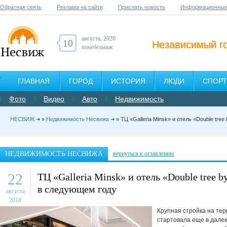
Обратная связь
Реклама на сайте
Прислать новость
Информационные
августа, 2026
10
Независимый г
понедельник
ГЛАВНАЯ
ГОРОД
ИСТОРИЯ
ЛЮДИ
СПОРТ
Фото
Видео
Авто
Недвижимость
НЕСВИЖ
»
Недвижимость Несвижа
» ТЦ «Galleria Minsk» и отель «Double tree
НЕДВИЖИМОСТЬ НЕСВИЖА
вернуться к оглавлению
22
ТЦ «Galleria Minsk» и отель «Double tree b
в следующем году
августа
2018
Крупная стройка на те
стартовала еще в далек