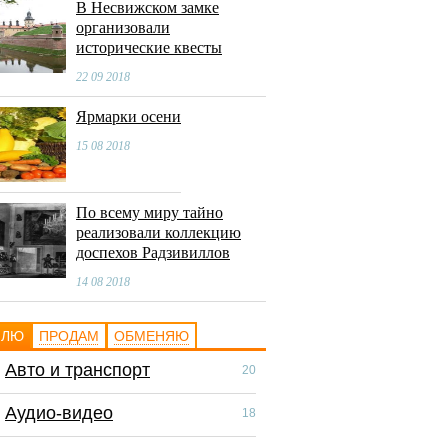
В Несвижском замке
организовали
исторические квесты
22 09 2018
Ярмарки осени
15 08 2018
По всему миру тайно
реализовали коллекцию
доспехов Радзивиллов
14 08 2018
ПЛЮ
ПРОДАМ
ОБМЕНЯЮ
Авто и транспорт
Авто и транспор
20
Аудио-видео
Аудио-видео
18