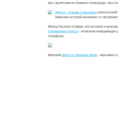
как с вылетами из Нижнего Новгорода, так и 
ywys.ru - отзывы и рассказы
посетителей 
Тематика историй различна: от экстрема
Жизнь Русского Севера, его история и культу
Справочник туриста
- полезная информация д
телефоны.
Морской
круиз по Черному морю
- экономьте н