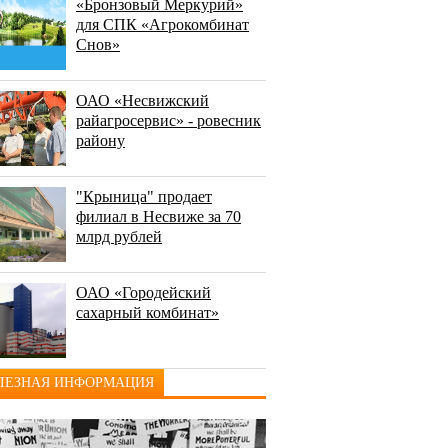
«Бронзовый Меркурий»
для СПК «Агрокомбинат
Снов»
ОАО «Несвижский
райагросервис» - ровесник
району
"Крыница" продает
филиал в Несвиже за 70
млрд рублей
ОАО «Городейский
сахарный комбинат»
ЛЕЗНАЯ ИНФОРМАЦИЯ