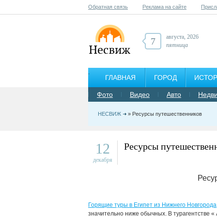
Обратная связь
Реклама на сайте
Присл
августа, 2026
7
пятница
ГЛАВНАЯ
ГОРОД
ИСТО
Фото
Видео
Авто
Недв
НЕСВИЖ
» Ресурсы путешественников
12
Ресурсы путешествен
декабря
Ресу
Горящие туры в Египет из Нижнего Новгорода
значительно ниже обычных. В турагентстве «