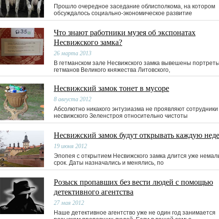
Прошло очередное заседание облисполкома, на котором
обсуждалось социально-экономическое развитие
Что знают работники музея об экспонатах
Несвижского замка?
26 марта 2013
В гетманском зале Несвижского замка вывешены портрет
гетманов Великого княжества Литовского,
Несвижский замок тонет в мусоре
8 августа 2012
Абсолютно никакого энтузиазма не проявляют сотрудники
несвижского Зеленстроя относительно чистоты
Несвижский замок будут открывать каждую нед
19 июня 2012
Эпопея с открытием Несвижского замка длится уже нема
срок. Даты назначались и менялись, по
Розыск пропавших без вести людей с помощью
детективного агентства
27 мая 2012
Наше детективное агентство уже не один год занимается