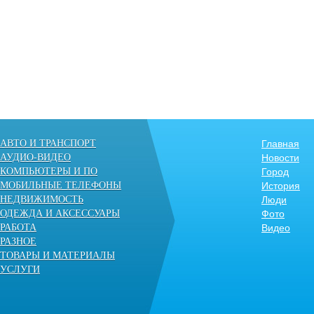
АВТО И ТРАНСПОРТ
Главная
АУДИО-ВИДЕО
Новости
КОМПЬЮТЕРЫ И ПО
Город
МОБИЛЬНЫЕ ТЕЛЕФОНЫ
История
НЕДВИЖИМОСТЬ
Люди
ОДЕЖДА И АКСЕССУАРЫ
Фото
РАБОТА
Видео
РАЗНОЕ
ТОВАРЫ И МАТЕРИАЛЫ
УСЛУГИ