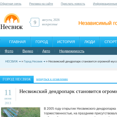
Обратная связь
Реклама на сайте
Прислать новость
Информационные
августа, 2026
9
Независимый г
воскресенье
ГЛАВНАЯ
ГОРОД
ИСТОРИЯ
ЛЮДИ
СПОРТ
Фото
Видео
Авто
Недвижимость
НЕСВИЖ
»
Город Несвиж
» Несвижский дендропарк становится огромной мус
ГОРОД НЕСВИЖ
вернуться к оглавлению
11
Несвижский дендропарк становится огром
июня
2013
В 2005 году открытие Несвижского дендропарка
торжественностью, на празднике присутствовал