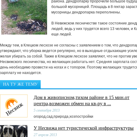
района. Дендропарку пророчили большое будуще
большой мусорницей. Площадь в 8 гектар зараста
мусорницы дендропарка переполнены.
В Невижском лесничестве такое состояние ден
людей, ведь у них трудятся всего 13 человек, и
еще людей.
Между тем, в Клецком лесхозе не согласны с заявлением о том, что дендропар
утверждают, что уборка ведется регулярно, но в выходные отдыхающие усил
желая убирать за собой. Также в Клецком лесхозе заявляют, что не против у
Несвижского лесничества, но желающих работать нет. Средняя зарплата соста
день необходимо провести на ногах и с топором. Поэтому желающих трудится 
зарплату не находится.
НА ТУ ЖЕ ТЕМУ
Дом в живописном,тихом районе в 15 мин.от
центра,возможен обмен на кв-ру в ...
5 сентября 2013
огород,сад,природа,хозпостройки
У Несвижа нет туристической инфраструктуры
27 апреля 2013