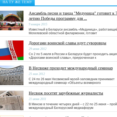
НА ТУ ЖЕ ТЕМУ
Ансамбль песни и танца "Медуница" готовит к 7
летию Победы программу для ...
9 января 2015
Известный в Беларуси ансамбль «Медуница», работающи
Могилевской областной филармонии, готовит
Дорогами воинской славы идут суворовцы
29 июня 2012
Со 2 по 5 июля в России и Беларуси будет проходить акци
«Дорогами воинской славы», приуроченная к
В Несвиже проходит международный семинар
25 мая 2012
С 24 по 26 мая Несвижский музей-заповедник принимает
международный семинар «Объекты всемирного
Несвиж посетят зарубежные журналисты
21 июня 2011
В Минске в течение четырех дней – с 22 по 25 июня – про
международный Белорусский медиафорум