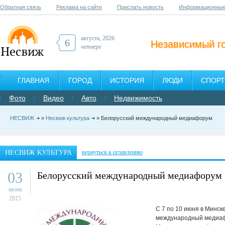
Обратная связь
Реклама на сайте
Прислать новость
Информационные
августа, 2026
6
Независимый г
четверг
ГЛАВНАЯ
ГОРОД
ИСТОРИЯ
ЛЮДИ
СПОРТ
Фото
Видео
Авто
Недвижимость
НЕСВИЖ
»
Несвиж культура
» Белорусский международный медиафорум
НЕСВИЖ КУЛЬТУРА
вернуться к оглавлению
03
Белорусский международный медиафорум
июня
2015
С 7 по 10 июня в Минск
международный медиаф