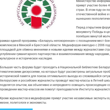
Министерство информац
примут участие более 
стран. В этом году он 
отечественной войне и
нынешних геополитичес
Перед открытием форум
монументу Победы в це
погибших минутой молч
рамках единой программы «Беларусь непокоренная» с посещением мест бо
комплексов в Минской и Брестской области. Медиафорум ежегодно с 2006 го
площадкой для обмена мнениями и новыми идеями между журналистами стр
углублении гуманитарного партнерства и взаимопонимания между народами
культурное и историческое наследие.
Большая часть форума будет проходить в Национальной библиотеке Беларус
тематическими дискуссиями, на которых будут рассмотрены актуальные проб
исторической памяти для поиска оптимального выхода из сложившейся ситу
белорусские и российские журналисты проведут мастер-классы в Летней шко
поделятся опытом, как объективно и непредвзято освещать происходящие соб
проведении мастер-классов им помогут преподаватели Института журналисти
Кроме журналистов в медиафоруме примут участие независимые эксперты в
жизни, политологи и экономисты.