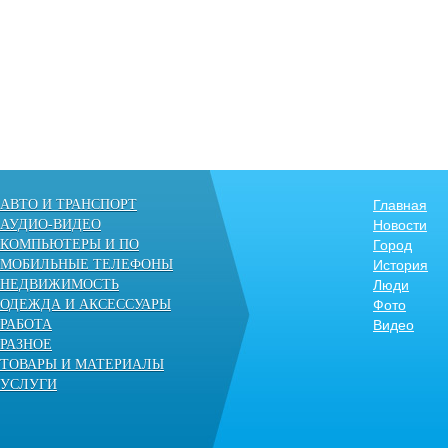
АВТО И ТРАНСПОРТ
Главная
АУДИО-ВИДЕО
Новости
КОМПЬЮТЕРЫ И ПО
Город
МОБИЛЬНЫЕ ТЕЛЕФОНЫ
История
НЕДВИЖИМОСТЬ
Люди
ОДЕЖДА И АКСЕССУАРЫ
Фото
РАБОТА
Видео
РАЗНОЕ
ТОВАРЫ И МАТЕРИАЛЫ
УСЛУГИ