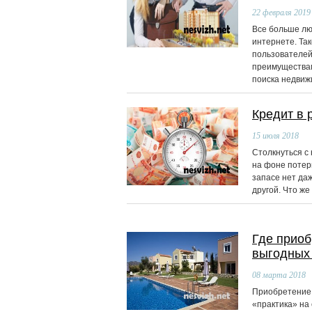
22
февраля 2019
Все больше люд
интернете. Та
пользователей
преимуществам
поиска недвиж
Кредит в 
15
июля 2018
Столкнуться с 
на фоне потер
запасе нет да
другой. Что же
Где приоб
выгодных
08
марта 2018
Приобретение 
«практика» на