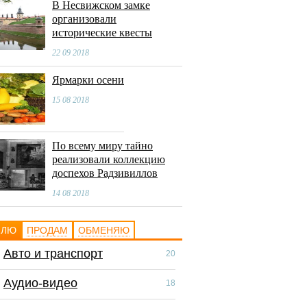
В Несвижском замке
организовали
исторические квесты
22 09 2018
Ярмарки осени
15 08 2018
По всему миру тайно
реализовали коллекцию
доспехов Радзивиллов
14 08 2018
ПЛЮ
ПРОДАМ
ОБМЕНЯЮ
Авто и транспорт
Авто и транспор
20
Аудио-видео
Аудио-видео
18