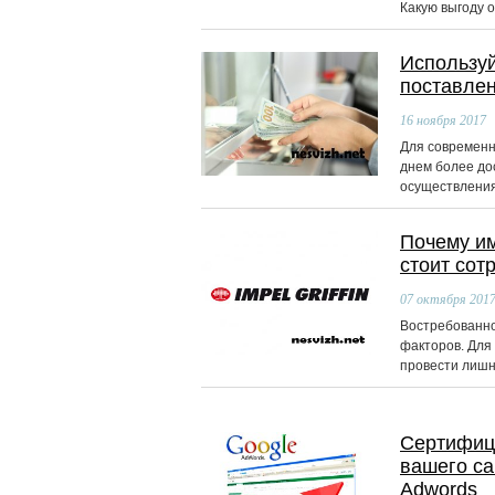
Какую выгоду о
Используй
поставле
16
ноября 2017
Для современн
днем более до
осуществления
Почему им
стоит сот
07
октября 201
Востребованно
факторов. Для
провести лишн
Сертифиц
вашего са
Adwords