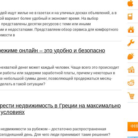
Компьютеры и ПО
19
ей ищут жилье не в газетах и на уличных досках объявлений, а в
Мобильные телефоны
20
кой вариант более удобный и экономит время. На выбор
 представлены десятки ресурсов с теми или иными
Недвижимость
15
и и недостатками. Представляем обзор сервиса для комфортного
имости в
Одежда и аксессуары
14
режиме онлайн – это удобно и безопасно
Разное
17
нехваткой денег может каждый человек. Чаще всего это происходит
Услуги
18
и работы или задержки заработной платы, причем у некоторых в
же небольшой суммы денег, позволяющей продержаться месяц-
 делать в такой ситуации?
рести недвижимость в Греции на максимально
 условиях
ФИ
недвижимости за рубежом – достаточно распространенная
 сегодняшний день. Для чего люди принимают такие решения?