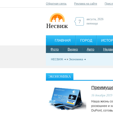
Обратная связь
Реклама на сайте
Присл
августа, 2026
7
пятница
ГЛАВНАЯ
ГОРОД
ИСТО
Фото
Видео
Авто
Недв
НЕСВИЖ
»
Экономика
ЭКОНОМИКА
Преимуще
16
декабря 2019
Наша жизнь сос
роскошнее и з
DuPont, сотовы