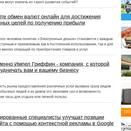
ни могут извлечь из такого развития событий?
те обмен валют онлайн для достижения
нных целей по получению прибыли
ого человека понятие «Электронные деньги» становится с каждым
ступным и приемлемым, как в постоянном использовании, так и для
 многих операций по приобретению товаров и услуг.
енно Импел Гриффин - компания, с которой
рудничать вам и вашему бизнесу
7
сть рынка предоставления различных услуг вызвана сразу рядом
 обычных людей и их домов это экономия сил и возможность
ие часы для отдыха или личной пользы.
ПО
ированные специалисты улучшат позиции
йта с помощью контекстной рекламы в Google