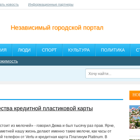
ать новость
Информационные партнеры
Независимый городской портал
РИЯ
ЛЮДИ
СПОРТ
КУЛЬТУРА
ПОЛИТИКА
С
ижимость
НО
ства кредитной пластиковой карты
тоит из мелочей» - говорил Дюма и был тысячу раз прав. Ярче,
аметней нашу жизнь делают именно такие мелочи, как часы от
й телефон от Vertu и кредитная карта Платинум Platinum. В