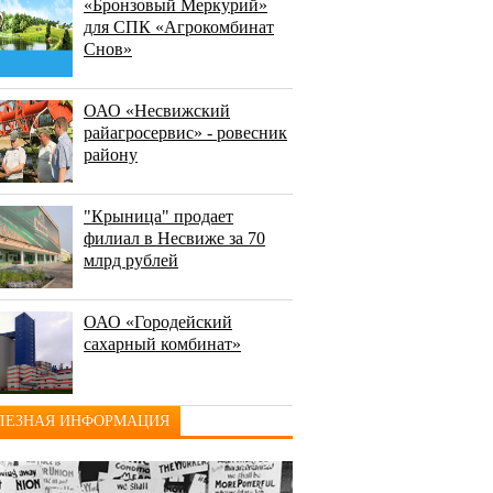
«Бронзовый Меркурий»
для СПК «Агрокомбинат
Снов»
ОАО «Несвижский
райагросервис» - ровесник
району
"Крыница" продает
филиал в Несвиже за 70
млрд рублей
ОАО «Городейский
сахарный комбинат»
ЛЕЗНАЯ ИНФОРМАЦИЯ