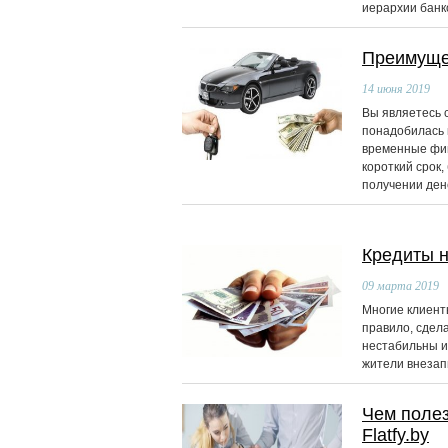
иерархии банко
Преимуще
14
июня 2019
Вы являетесь 
понадобилась 
временные фин
короткий срок
получении ден
Кредиты н
09
марта 2019
Многие клиент
правило, сдел
нестабильны и
жители внезап
Чем полез
Flatfy.by