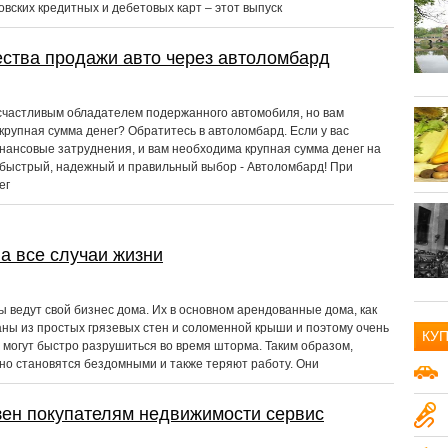
вских кредитных и дебетовых карт – этот выпуск
ства продажи авто через автоломбард
счастливым обладателем подержанного автомобиля, но вам
крупная сумма денег? Обратитесь в автоломбард. Если у вас
ансовые затруднения, и вам необходима крупная сумма денег на
, быстрый, надежный и правильный выбор - Автоломбард! При
ег
а все случаи жизни
ы ведут свой бизнес дома. Их в основном арендованные дома, как
аны из простых грязевых стен и соломенной крыши и поэтому очень
КУ
 могут быстро разрушиться во время шторма. Таким образом,
но становятся бездомными и также теряют работу. Они
Авто и транспорт
15
Аудио-видео
ен покупателям недвижимости сервис
18