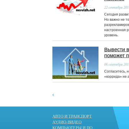
22
сентября 201
Сегодня разви
Но важно не то
разрекламирова
настроенная р
уровень.
Вывести в
поможет п
06
сентября 201
Согласитесь, н
«коррида» не 
‹
АВТО И ТРАНСПОРТ
АУДИО-ВИДЕО
КОМПЬЮТЕРЫ И ПО