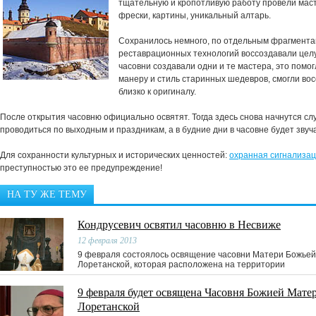
тщательную и кропотливую работу провели мас
фрески, картины, уникальный алтарь.
Сохранилось немного, по отдельным фрагмент
реставрационных технологий воссоздавали целую
часовни создавали одни и те мастера, это помо
манеру и стиль старинных шедевров, смогли во
близко к оригиналу.
После открытия часовню официально освятят. Тогда здесь снова начнутся сл
проводиться по выходным и праздникам, а в будние дни в часовне будет звуч
Для сохранности культурных и исторических ценностей:
охранная сигнализа
преступностью это ее предупреждение!
НА ТУ ЖЕ ТЕМУ
Кондрусевич освятил часовню в Несвиже
12 февраля 2013
9 февраля состоялось освящение часовни Матери Божьей
Лоретанской, которая расположена на территории
9 февраля будет освящена Часовня Божией Мате
Лоретанской