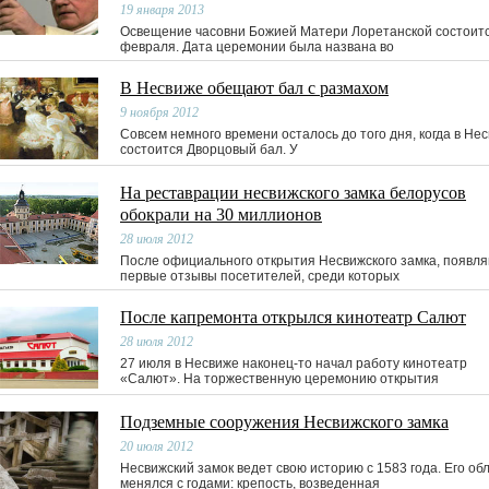
19 января 2013
Освещение часовни Божией Матери Лоретанской состоитс
февраля. Дата церемонии была названа во
В Несвиже обещают бал с размахом
9 ноября 2012
Совсем немного времени осталось до того дня, когда в Не
состоится Дворцовый бал. У
На реставрации несвижского замка белорусов
обокрали на 30 миллионов
28 июля 2012
После официального открытия Несвижского замка, появл
первые отзывы посетителей, среди которых
После капремонта открылся кинотеатр Салют
28 июля 2012
27 июля в Несвиже наконец-то начал работу кинотеатр
«Салют». На торжественную церемонию открытия
Подземные сооружения Несвижского замка
20 июля 2012
Несвижский замок ведет свою историю с 1583 года. Его об
менялся с годами: крепость, возведенная