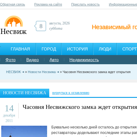
Обратная связь
Реклама на сайте
Прислать новость
Информационные
августа, 2026
8
Независимый г
суббота
ГЛАВНАЯ
ГОРОД
ИСТОРИЯ
ЛЮДИ
СПОРТ
Фото
Видео
Авто
Недвижимость
НЕСВИЖ
»
Новости Несвижа
» Часовня Несвижского замка ждет открытия
НОВОСТИ НЕСВИЖА
вернуться к оглавлению
14
Часовня Несвижского замка ждет открытия
декабря
2011
Буквально несколько дней осталось до открытия
реставраторы доделывают последние этапы раб