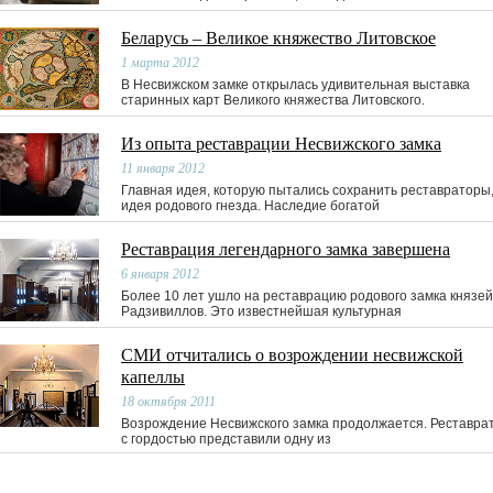
Беларусь – Великое княжество Литовское
1 марта 2012
В Несвижском замке открылась удивительная выставка
старинных карт Великого княжества Литовского.
Из опыта реставрации Несвижского замка
11 января 2012
Главная идея, которую пытались сохранить реставраторы,
идея родового гнезда. Наследие богатой
Реставрация легендарного замка завершена
6 января 2012
Более 10 лет ушло на реставрацию родового замка князей
Радзивиллов. Это известнейшая культурная
СМИ отчитались о возрождении несвижской
капеллы
18 октября 2011
Возрождение Несвижского замка продолжается. Реставра
с гордостью представили одну из