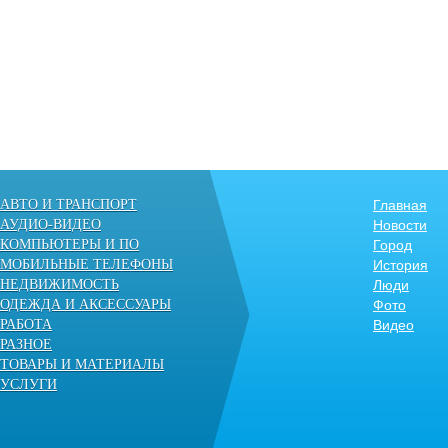
АВТО И ТРАНСПОРТ
Главная
АУДИО-ВИДЕО
Новости
КОМПЬЮТЕРЫ И ПО
Город
МОБИЛЬНЫЕ ТЕЛЕФОНЫ
История
НЕДВИЖИМОСТЬ
Люди
ОДЕЖДА И АКСЕССУАРЫ
Фото
РАБОТА
Видео
РАЗНОЕ
ТОВАРЫ И МАТЕРИАЛЫ
УСЛУГИ