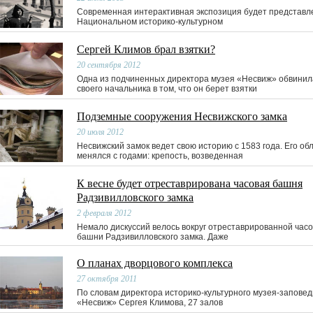
Современная интерактивная экспозиция будет представл
Национальном историко-культурном
Сергей Климов брал взятки?
20 сентября 2012
Одна из подчиненных директора музея «Несвиж» обвинил
своего начальника в том, что он берет взятки
Подземные сооружения Несвижского замка
20 июля 2012
Несвижский замок ведет свою историю с 1583 года. Его об
менялся с годами: крепость, возведенная
К весне будет отреставрирована часовая башня
Радзивилловского замка
2 февраля 2012
Немало дискуссий велось вокруг отреставрированной час
башни Радзивилловского замка. Даже
О планах дворцового комплекса
27 октября 2011
По словам директора историко-культурного музея-заповед
«Несвиж» Сергея Климова, 27 залов