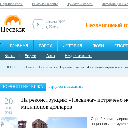
Обратная связь
Реклама на сайте
Прислать новость
Информационные
августа, 2026
8
Независимый г
суббота
ГЛАВНАЯ
ГОРОД
ИСТОРИЯ
ЛЮДИ
СПОРТ
Фото
Видео
Авто
Недвижимость
НЕСВИЖ
»
Новости Несвижа
» На реконструкцию «Несвижа» потрачено неско
НОВОСТИ НЕСВИЖА
вернуться к оглавлению
20
На реконструкцию «Несвижа» потрачено не
миллионов долларов
июня
2013
Сергей Климов, директ
национального музея-