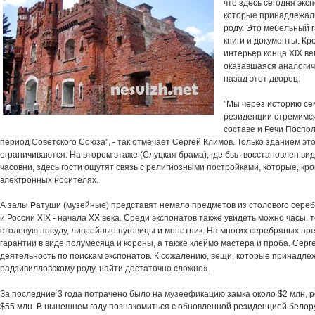
что здесь сегодня эк
которые принадлежали
роду. Это мебельный г
книги и документы. Кро
интерьер конца XIX ве
оказавшаяся аналогич
назад этот дворец:
"Мы через историю се
резиденции стремимся
составе и Речи Посполи
период Советского Союза", - так отмечает Сергей Климов. Только зданием этог
ограничиваются. На втором этаже (Слуцкая брама), где был восстановлен ви
часовни, здесь гости ощутят связь с религиозными постройками, которые, кр
электронных носителях.
А залы Ратуши (музейные) представят немало предметов из столового сере
и России ХІХ - начала ХХ века. Среди экспонатов также увидеть можно часы, 
столовую посуду, ливрейные пуговицы и монетник. На многих серебряных пр
гарантии в виде полумесяца и короны, а также клеймо мастера и проба. Серг
деятельность по поискам экспонатов. К сожалению, вещи, которые принадл
радзивилловскому роду, найти достаточно сложно».
За последние 3 года потрачено было на музеефикацию замка около $2 млн, 
$55 млн. В нынешнем году познакомиться с обновленной резиденцией белору