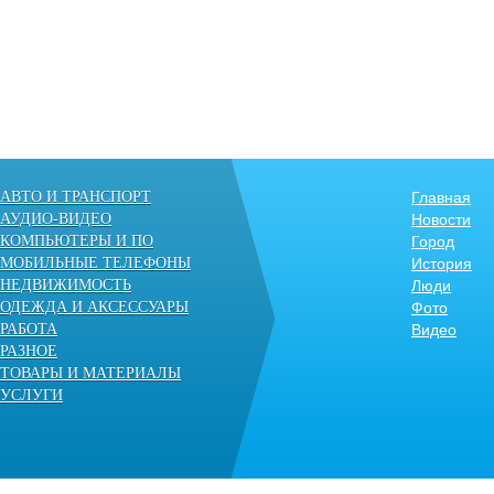
АВТО И ТРАНСПОРТ
Главная
АУДИО-ВИДЕО
Новости
КОМПЬЮТЕРЫ И ПО
Город
МОБИЛЬНЫЕ ТЕЛЕФОНЫ
История
НЕДВИЖИМОСТЬ
Люди
ОДЕЖДА И АКСЕССУАРЫ
Фото
РАБОТА
Видео
РАЗНОЕ
ТОВАРЫ И МАТЕРИАЛЫ
УСЛУГИ