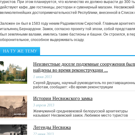
туристов. При этом планируется, что количество их должно вырасти до 300 т
действуют кафе, две гостиницы, ресторан и сувенирный магазин. Несвижский 
великолепнейших достопримечательностей Республики, внесенной в Списо
Заложен он был в 1583 году неким Радзивиллом Сироткой. Главным архитект
итальянец Бернардони. Замок, согласно проекту той эпохи, собой представл
был земляными валами, имелись также бастионы и башни. Он строился, в пе
оборонительное, способное выдерживать осаду.
НА ТУ ЖЕ ТЕМУ
Неизвестные доселе подземные сооружения был
найдены во время реконструкции ...
1 июня 2013
Сергей Друщиц, научный руководитель по реставрационн
работам, сообщает: «Во время реконструкции
Истории Несвижского замка
3 апреля 2013
Жемчужиной средневековой белорусской архитектуры
называют Несвижский замок. Любимое место туристов
Легенды Несвижа
22 июня 2013