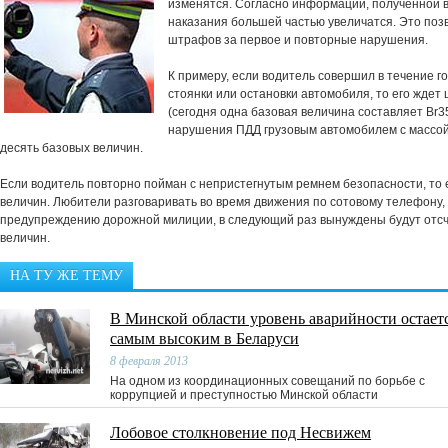
изменятся. Согласно информации, полученной 
наказания большей частью увеличатся. Это поз
штрафов за первое и повторные нарушения.
К примеру, если водитель совершил в течение 
стоянки или остановки автомобиля, то его ждет
(сегодня одна базовая величина составляет Br35
нарушения ПДД грузовым автомобилем с массой 
десять базовых величин.
Если водитель повторно пойман с непристегнутым ремнем безопасности, то е
величин. Любители разговаривать во время движения по сотовому телефону,
предупреждению дорожной милиции, в следующий раз вынуждены будут отсчи
величин.
НА ТУ ЖЕ ТЕМУ
В Минской области уровень аварийности остает
самым высоким в Беларуси
8 февраля 2013
На одном из координационных совещаний по борьбе с
коррупцией и преступностью Минской области
Лобовое столкновение под Несвижем