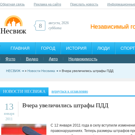
Обратная связь
Реклама на сайте
Прислать новость
Информационные
августа, 2026
8
Независимый г
суббота
ГЛАВНАЯ
ГОРОД
ИСТОРИЯ
ЛЮДИ
СПОРТ
Фото
Видео
Авто
Недвижимость
НЕСВИЖ
»
Новости Несвижа
» Вчера увеличились штрафы ПДД
НОВОСТИ НЕСВИЖА
вернуться к оглавлению
13
Вчера увеличились штрафы ПДД
января
2011
С 12 января 2011 года в силу вступили изменен
правонарушениях. Теперь размеры штрафов пр