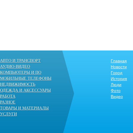
АВТО И ТРАНСПОРТ
Главная
АУДИО-ВИДЕО
Новости
КОМПЬЮТЕРЫ И ПО
Город
МОБИЛЬНЫЕ ТЕЛЕФОНЫ
История
НЕДВИЖИМОСТЬ
Люди
ОДЕЖДА И АКСЕССУАРЫ
Фото
РАБОТА
Видео
РАЗНОЕ
ТОВАРЫ И МАТЕРИАЛЫ
УСЛУГИ