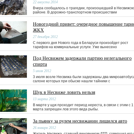
22 августа 2014
Вчера сообщалось о трагедии, произошедшей в Несвижск
районе. В дорожно-транспортном происшествии
Новогодний привет: очередное повышение тари
ЖКХ
27 декабря 2012
С первого дня Нового года в Беларуси произойдет рост
тарифов на коммунальные услуги. Уже вынесено
Под Несвижем задержали партию нелегального
спирта
5 июля 2012
3 июля возле Несвижа были задержаны два микроавтобуса
салоне которых при обыске нашли тайники с
Щук в Несвиже ловить нельзя
13 марта 2012
В марте у щук проходит период нереста, в связи с этим с 1
марта запрещен лов этого вида рыбы.
За пьянку за рулем несвижанин лишился авто
26 января 2012
Житель Несвижа, ставший виновником ДТП, совершил его 