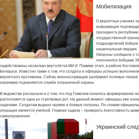
Мобилизация
О вероятных учениях за
информация подтвердил
президента республики
государственной грани
подразделений бойцов 
национальная гвардия.
Обороны сообщила о то
пополнился бойцами 38
задействованы несколько вертолётов МИ-8. Помимо этого, в районе Костюко
Беларуси. Известно также о том, что солдаты и офицеры успешно выполнили
вероятного противника. Сейчас военнослужащие разбивают полевые лагер
напрямую подчиняются службе пограничной охраны.
В ведомстве рассказали и о том, что под Гомелем началось формирование ге
расположится одна из стрелковых рот. На данный момент офицеры уже озн
задачами. Солдатам выдано оружие и боевые патроны. По словам официаль
операция является учебной. Главная задача – проверить боеготовность арми
самоуправления.
Украинский сле