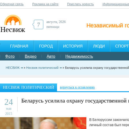
Обратная связь
Реклама на сайте
Прислать новость
Информационные
августа, 2026
7
Независимый г
пятница
ГЛАВНАЯ
ГОРОД
ИСТОРИЯ
ЛЮДИ
СПОРТ
Фото
Видео
Авто
Недвижимость
НЕСВИЖ
»
Несвиж политический
» Беларусь усилила охрану государственно
НЕСВИЖ ПОЛИТИЧЕСКИЙ
вернуться к оглавлению
24
Беларусь усилила охрану государственной
мая
2015
В Белоруссии закончил
личный состав был пер