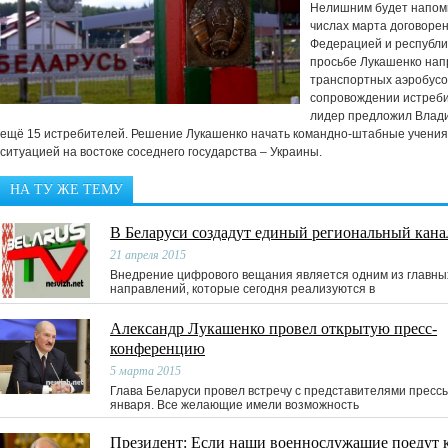
Нелишним будет напомн
числах марта договоре
Федерацией и республик
просьбе Лукашенко нап
транспортных аэробусо
сопровождении истреби
лидер предложил Влади
ещё 15 истребителей. Решение Лукашенко начать командно-штабные учения
ситуацией на востоке соседнего государства – Украины.
НА ТУ ЖЕ ТЕМУ
В Беларуси создадут единый региональный кана
21 апреля 2015
Внедрение цифрового вещания является одним из главны
направлений, которые сегодня реализуются в
Александр Лукашенко провел открытую пресс-
конференцию
5 марта 2015
Глава Беларуси провел встречу с представителями пресс
января. Все желающие имели возможность
Президент: Если наши военнослужащие поедут к