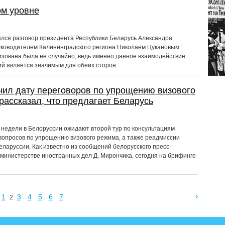
ом уровне
ялся разговор президента Республики Беларусь Александра
уководителем Калининградского региона Николаем Цукановым.
изована была не случайно, ведь именно данное взаимодействие
ий является значимым для обеих сторон.
ил дату переговоров по упрощению визового
рассказал, что предлагает Беларусь
недели в Белоруссии ожидают второй тур по консультациям
вопросов по упрощению визового режима, а также реадмиссии
еларуссии. Как известно из сообщений белорусского пресс-
 министерстве иностранных дел Д. Мирончика, сегодня на брифинге
›
1
3
4
5
6
7
2