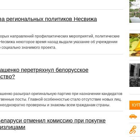
ва региональных политиков Несвижа
торых направлений профилактических мероприятий, политические
 Несвижа некоторое время назад выдали указание об учреждении
 социально значимого проекта.
ашенко перетряхнул белорусское
ьство?
ашенко разыграл оригинальную партию при назначении кандидатов
твенные посты. Главной особенностью стало отсутствие новых лиц.
КУ
 неоднократно проверены и знакомы всем гражданам страны.
Авто и транспорт
15
еларуси отменил комиссию при покупке
излицами
Аудио-видео
18