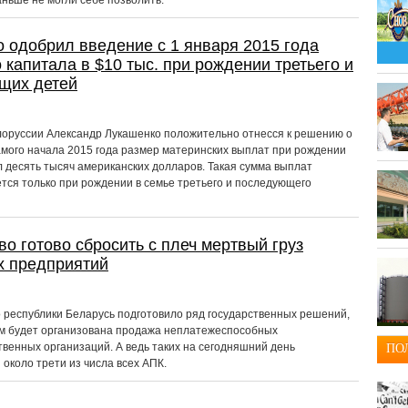
аньше не могли себе позволить.
 одобрил введение с 1 января 2015 года
 капитала в $10 тыс. при рождении третьего и
щих детей
оруссии Александр Лукашенко положительно отнесся к решению о
самого начала 2015 года размер материнских выплат при рождении
л десять тысяч американских долларов. Такая сумма выплат
тся только при рождении в семье третьего и последующего
во готово сбросить с плеч мертвый груз
х предприятий
 республики Беларусь подготовило ряд государственных решений,
м будет организована продажа неплатежеспособных
твенных организаций. А ведь таких на сегодняшний день
ПО
около трети из числа всех АПК.