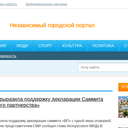
ать новость
Информационные партнеры
Независимый городской портал
РИЯ
ЛЮДИ
СПОРТ
КУЛЬТУРА
ПОЛИТИКА
С
ижимость
НО
 выразила поддержку декларации Саммита
го партнерства»
зила поддержку декларации саммита «ВП» с одной лишь оговоркой.
ю представителям СМИ сообщил глава белорусского МИДа В.