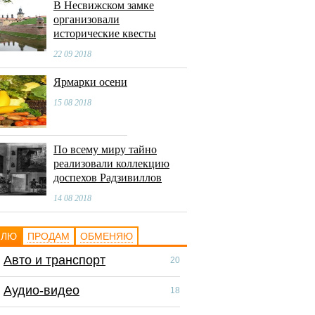
В Несвижском замке
организовали
исторические квесты
22 09 2018
Ярмарки осени
15 08 2018
По всему миру тайно
реализовали коллекцию
доспехов Радзивиллов
14 08 2018
ПЛЮ
ПРОДАМ
ОБМЕНЯЮ
Авто и транспорт
Авто и транспор
20
Аудио-видео
Аудио-видео
18