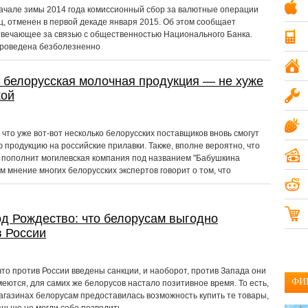
Компьютеры и ПО
19
ачале зимы 2014 года комиссионный сбор за валютные операции
ц, отменен в первой декаде января 2015. Об этом сообщает
Мобильные телефоны
твечающее за связью с общественностью Национального Банка.
20
проведена безболезненно
Недвижимость
15
 белорусская молочная продукция — не хуже
Одежда и аксессуары
кой
14
Разное
17
 что уже вот-вот несколько белорусских поставщиков вновь смогут
 продукцию на российские прилавки. Также, вполне вероятно, что
Услуги
18
 пополнит могилевская компания под названием "Бабушкина
м мнение многих белорусских экспертов говорит о том, что
д Рождество: что белорусам выгодно
в России
 что против России введены санкции, и наоборот, против Запада они
ФИ
еются, для самих же белорусов настало позитивное время. То есть,
магазинах белорусам предоставилась возможность купить те товары,