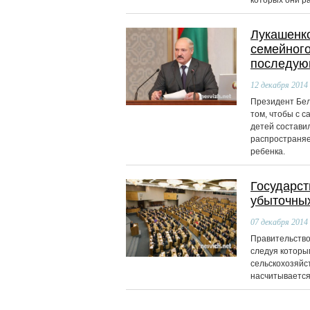
которых они р
Лукашенко
семейного
последую
12
декабря 2014
Президент Бел
том, чтобы с 
детей состави
распространяе
ребенка.
Государст
убыточны
07
декабря 2014
Правительство
следуя которы
сельскохозяйс
насчитывается 