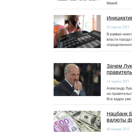
Макей.
Инициати
02
апреля 2015
В рамках неко
власти города
определенного
Зачем Лук
правител
14
марта 2015
Александр Лук
на правительс
Все кадры уже
Нацбанк Б
валюты ф
08
января 2015