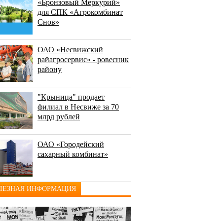
«Бронзовый Меркурий»
для СПК «Агрокомбинат
Снов»
ОАО «Несвижский
райагросервис» - ровесник
району
"Крыница" продает
филиал в Несвиже за 70
млрд рублей
ОАО «Городейский
сахарный комбинат»
ЛЕЗНАЯ ИНФОРМАЦИЯ