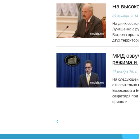
На высок
05
декабря 2014
На днях состо
Лукашенко с р
Встреча орган
двух территор
МИД озвуч
режима и 
27
ноября 2014
На следующей 
относительно 
Евросоюза и Б
секретаря при
приняли
‹