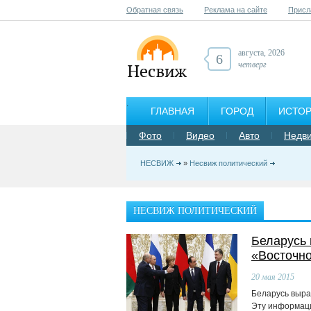
Обратная связь
Реклама на сайте
Присл
августа, 2026
6
четверг
ГЛАВНАЯ
ГОРОД
ИСТО
Фото
Видео
Авто
Недв
НЕСВИЖ
»
Несвиж политический
НЕСВИЖ ПОЛИТИЧЕСКИЙ
Беларусь
«Восточно
20
мая 2015
Беларусь выра
Эту информаци