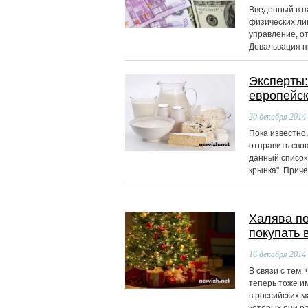
Введенный в н
физических ли
управление, о
Девальвация 
Эксперты:
европейс
20
декабря 2014
Пока известно,
отправить свою
данный список
крынка". Приче
Халява по
покупать 
16
декабря 2014
В связи с тем,
теперь тоже им
в российских 