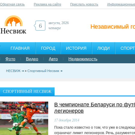
Обратная связь
Реклама на сайте
Прислать новость
Информационные
августа, 2026
6
Независимый г
четверг
ГЛАВНАЯ
ГОРОД
ИСТОРИЯ
ЛЮДИ
СПОРТ
Фото
Видео
Авто
Недвижимость
НЕСВИЖ
»
Спортивный Несвиж
СПОРТИВНЫЙ НЕСВИЖ
В чемпионате Беларуси по фут
легионеров
17
декабря 2014
Пока стало известно о том, что уже в следую
ограничат лимит легионеров. Речь, разумеет