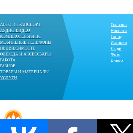
АВТО И ТРАНСПОРТ
Главная
АУДИО-ВИДЕО
Новости
КОМПЬЮТЕРЫ И ПО
Город
МОБИЛЬНЫЕ ТЕЛЕФОНЫ
История
НЕДВИЖИМОСТЬ
Люди
ОДЕЖДА И АКСЕССУАРЫ
Фото
РАБОТА
Видео
РАЗНОЕ
ТОВАРЫ И МАТЕРИАЛЫ
УСЛУГИ