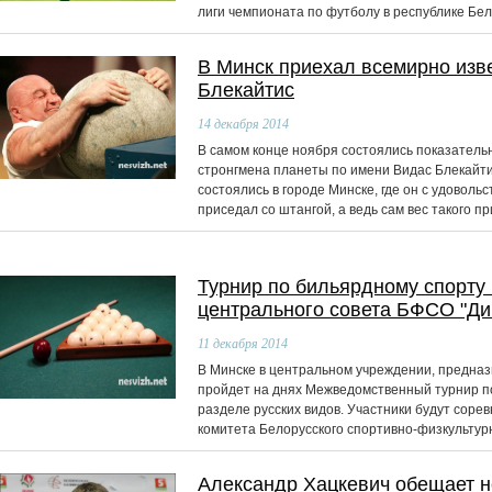
лиги чемпионата по футболу в республике Бел
В Минск приехал всемирно изв
Блекайтис
14
декабря 2014
В самом конце ноября состоялись показатель
стронгмена планеты по имени Видас Блекайти
состоялись в городе Минске, где он с удоволь
приседал со штангой, а ведь сам вес такого 
Турнир по бильярдному спорту
центрального совета БФСО "Ди
11
декабря 2014
В Минске в центральном учреждении, предназ
пройдет на днях Межведомственный турнир п
разделе русских видов. Участники будут соре
комитета Белорусского спортивно-физкультур
Александр Хацкевич обещает н