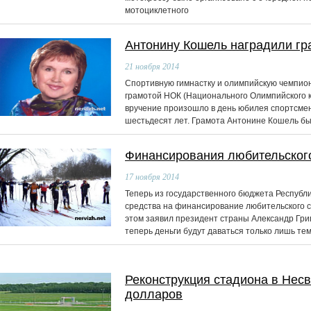
мотоциклетного
Антонину Кошель наградили г
21
ноября 2014
Спортивную гимнастку и олимпийскую чемпио
грамотой НОК (Национального Олимпийского к
вручение произошло в день юбилея спортсменк
шестьдесят лет. Грамота Антонине Кошель б
Финансирования любительского
17
ноября 2014
Теперь из государственного бюджета Республ
средства на финансирование любительского с
этом заявил президент страны Александр Григ
теперь деньги будут даваться только лишь те
Реконструкция стадиона в Несв
долларов