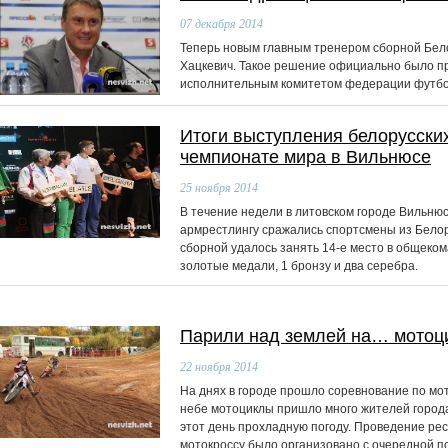
07
декабря 2014
Теперь новым главным тренером сборной Бел
Хацкевич. Такое решение официально было пр
исполнительным комитетом федерации футбо
Итоги выступления белорусски
чемпионате мира в Вильнюсе
25
ноября 2014
В течение недели в литовском городе Вильнюс
армрестлингу сражались спортсмены из Белору
сборной удалось занять 14-е место в общеком
золотые медали, 1 бронзу и два серебра.
Парили над землей на… мотоц
22
ноября 2014
На днях в городе прошло соревнование по мо
небе мотоциклы пришло много жителей город
этот день прохладную погоду. Проведение ре
мотокроссу было организовано с очередной 